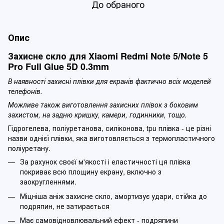
До обраного
Опис
Захисне скло для Xiaomi Redmi Note 5/Note 5
Pro Full Glue 5D 0.3mm
В наявності захисні плівки для екранів фактично всіх моделей
телефонів.
Можливе також виготовлення захисних плівок з боковим
захистом, на задню кришку, камери, годинники, тощо.
Гідрогелева, поліуретанова, силіконова, tpu плівка - це різні
назви однієї плівки, яка виготовляється з термопластичного
поліуретану.
За рахунок своєї м'якості і еластичності ця плівка
покриває всю площину екрану, включно з
заокругленнями.
Міцніша аніж захисне скло, амортизує удари, стійка до
подряпин, не затирається
Має самовідновлювальний ефект - подряпини