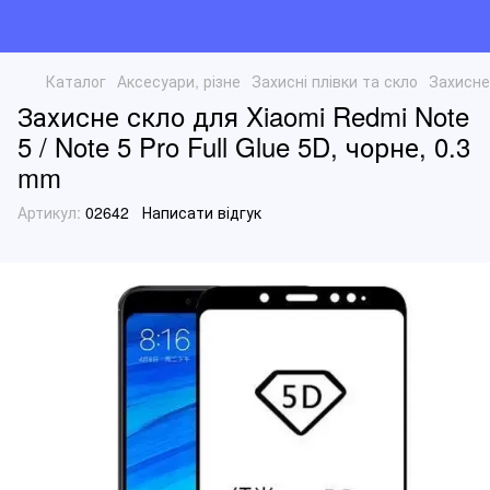
Каталог
Аксесуари, різне
Захисні плівки та скло
Захисне 
Захисне скло для Xiaomi Redmi Note
5 / Note 5 Pro Full Glue 5D, чорне, 0.3
mm
Артикул:
02642
Написати відгук