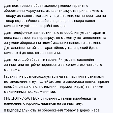
Для всіх товарів обов'язковою умовою гарантії є
збереження маркувань, які ідентифікують приналежність
товару до нашого магазину - це штампи, які наносяться на
товар водостійкою фарбою, відповідні стікера нашої
компанії чи унікальні серійні номери.
Для телефонних запчастин, діють особливі умови гарантії -
вона надається на перевірку, до моменту встановлення та
за умови збереження пломбувальних плівок та штампів.
Детальніше читайте в гарантійному талоні, який йде в
комплекті до кожної запчастини.
Для того, щоб зберегти гарантійні умови, дисплейні
запчастини потрібно перевіряти за допомогою навісного
монтажу.
Гарантія не розповсюджується на запчастини з ознаками
встановлення (гнуті шлейфи, знята заводська плівка, зірвані
пломби, сліди клею, потемніння термостікерів) та явними
механічними пошкодженнями.
! НЕ ДОПУСКАЄТЬСЯ стирання штампів виробника та
нанесення сторонніх надписів на запчастину.
!! Відповідальність за збереження товару в дорозі несе