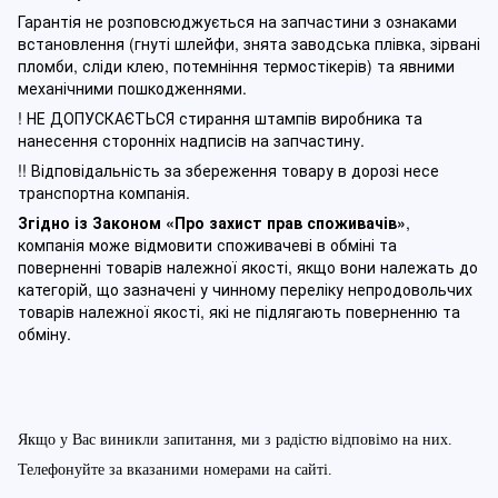
Гарантія не розповсюджується на запчастини з ознаками
встановлення (гнуті шлейфи, знята заводська плівка, зірвані
пломби, сліди клею, потемніння термостікерів) та явними
механічними пошкодженнями.
! НЕ ДОПУСКАЄТЬСЯ стирання штампів виробника та
нанесення сторонніх надписів на запчастину.
!! Відповідальність за збереження товару в дорозі несе
транспортна компанія.
Згідно із Законом
«Про захист прав споживачів»
,
компанія може відмовити споживачеві в обміні та
поверненні товарів належної якості, якщо вони належать до
категорій, що зазначені у чинному п
ереліку непродовольчих
товарів належної якості, які не підлягають поверненню та
обміну
.
Якщо у Вас виникли запитання, ми з радістю відповімо на них.
Телефонуйте за вказаними номерами на сайті.