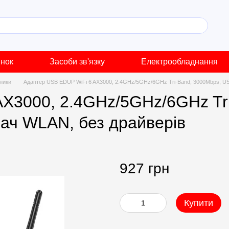
инок
Засоби зв'язку
Електрообладнання
дники
Адаптер USB EDUP WiFi 6 AX3000, 2.4GHz/5GHz/6GHz Tri-Band, 3000Mbps, US
X3000, 2.4GHz/5GHz/6GHz Tr
ач WLAN, без драйверів
927 грн
Купити