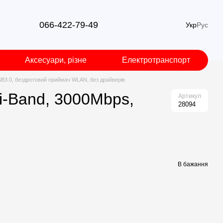
066-422-79-49
Укр
Рус
Аксесуари, різне
Електротранспорт
B3.0, бездротовий приймач WLAN, без драйверів
i-Band, 3000Mbps,
Артикул
28094
В бажання