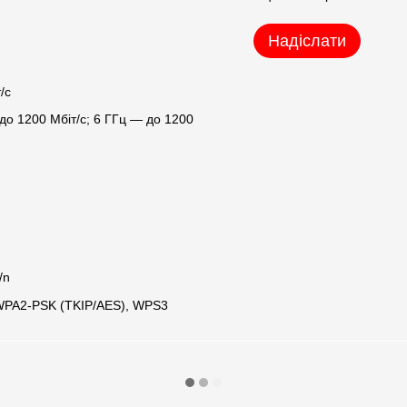
Надіслати
/с
 до 1200 Мбіт/с; 6 ГГц — до 1200
/n
 WPA2-PSK (TKIP/AES), WPS3