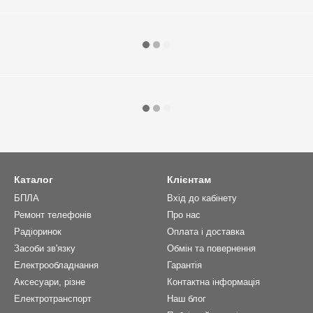
Каталог
Клієнтам
БПЛА
Вхід до кабінету
Ремонт телефонів
Про нас
Радіоринок
Оплата і доставка
Засоби зв'язку
Обмін та повернення
Електрообладнання
Гарантія
Аксесуари, різне
Контактна інформація
Електротранспорт
Наш блог