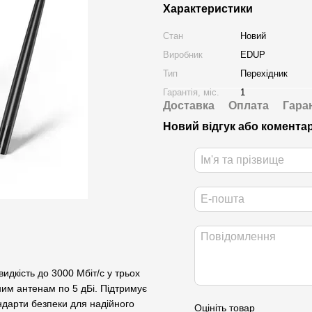
Характеристики
Стан
Новий
Виробник
EDUP
Тип
Перехідник
Гарантія, міс.
1
Доставка
Оплата
Гара
Новий відгук або комента
дкість до 3000 Мбіт/с у трьох
йним антенам по 5 дБі. Підтримує
андарти безпеки для надійного
Оцініть товар