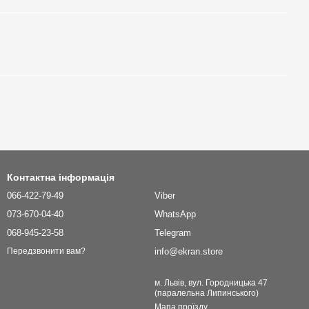
Контактна інформація
066-422-79-49
Viber
073-670-04-40
WhatsApp
068-945-23-58
Telegram
info@ekran.store
Передзвонити вам?
м. Львів, вул. Городницька 47
(паралельна Липинського)
Мапа проїзду