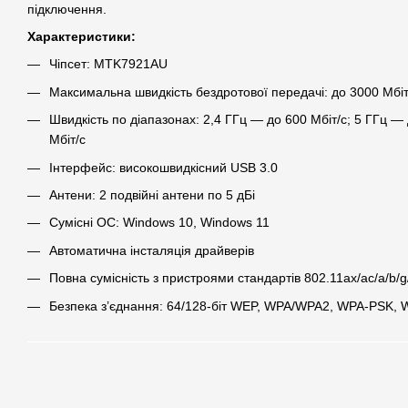
підключення.
Характеристики:
Чіпсет: MTK7921AU
Максимальна швидкість бездротової передачі: до 3000 Мбіт
Швидкість по діапазонах: 2,4 ГГц — до 600 Мбіт/с; 5 ГГц —
Мбіт/с
Інтерфейс: високошвидкісний USB 3.0
Антени: 2 подвійні антени по 5 дБі
Сумісні ОС: Windows 10, Windows 11
Автоматична інсталяція драйверів
Повна сумісність з пристроями стандартів 802.11ax/ac/a/b/g
Безпека з’єднання: 64/128-біт WEP, WPA/WPA2, WPA-PSK,