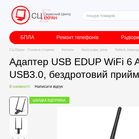
Перейти до основного контенту
БПЛА
Ремонт телефонів
Радіор
СЦ Екран - Головна сторінка
Каталог
Аксесуари, різне
Кабелі, перехі
Адаптер USB EDUP WiFi 6 A
USB3.0, бездротовий прийм
В наявності
Написати відгук
ШВИДКА ВІДПРАВКА