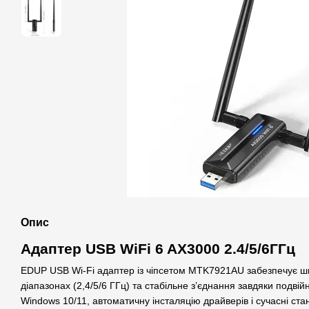
Опис
Адаптер USB WiFi 6 AX3000 2.4/5/6ГГц
EDUP USB Wi-Fi адаптер із чіпсетом MTK7921AU забезпечує шви
діапазонах (2,4/5/6 ГГц) та стабільне з’єднання завдяки подві
Windows 10/11, автоматичну інсталяцію драйверів і сучасні ст