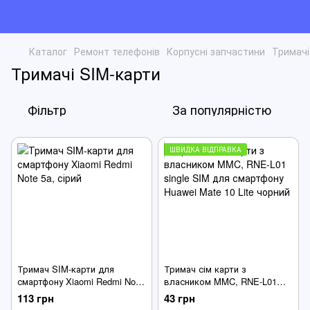
Каталог
Ремонт телефонів
Корпусні запчастини
Тримачі
Тримачі SIM-карти
Фільтр
За популярністю
ШВИДКА ВІДПРАВКА
Тримач SIM-карти для
Тримач сім карти з
смартфону Xiaomi Redmi Note
власником MMC, RNE-L01
5a, сірий
single SIM для смартфону
113 грн
43 грн
Huawei Mate 10 Lite чорний