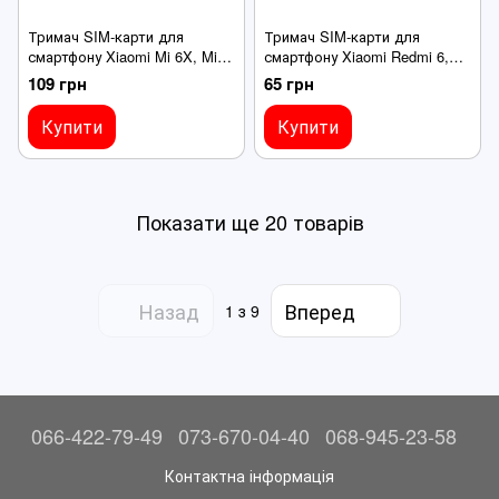
Тримач SIM-карти для
Тримач SIM-карти для
смартфону Xiaomi Mi 6X, Mi
смартфону Xiaomi Redmi 6,
A2, чорний
6A, чорний, комплект 2 шт.
109 грн
65 грн
Купити
Купити
Показати ще 20 товарів
Назад
Вперед
1
з 9
066-422-79-49
073-670-04-40
068-945-23-58
Контактна інформація