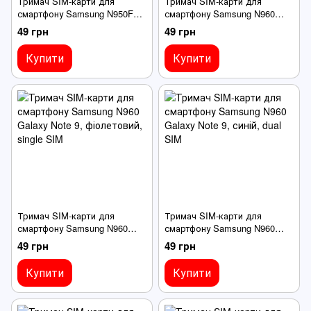
Тримач SIM-карти для
Тримач SIM-карти для
смартфону Samsung N950FD
смартфону Samsung N960
Galaxy Note 8 Duos,
Galaxy Note 9, чорний, single
49 грн
49 грн
золотистий, з власником
SIM
MMC
Купити
Купити
Тримач SIM-карти для
Тримач SIM-карти для
смартфону Samsung N960
смартфону Samsung N960
Galaxy Note 9, фіолетовий,
Galaxy Note 9, синій, dual SIM
49 грн
49 грн
single SIM
Купити
Купити