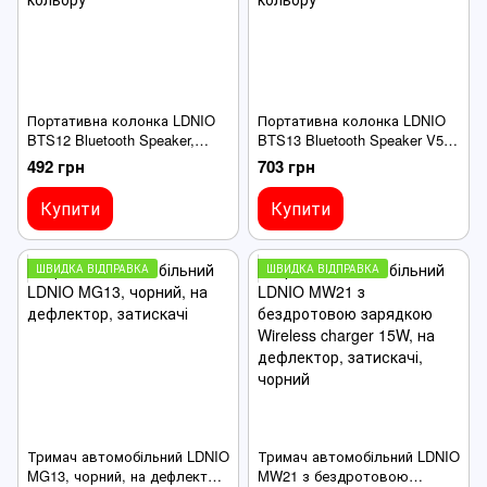
Портативна колонка LDNIO
Портативна колонка LDNIO
BTS12 Bluetooth Speaker,
BTS13 Bluetooth Speaker V5.3,
сріблястого кольору
чорного кольору
492 грн
703 грн
Купити
Купити
ШВИДКА ВІДПРАВКА
ШВИДКА ВІДПРАВКА
Тримач автомобільний LDNIO
Тримач автомобільний LDNIO
MG13, чорний, на дефлектор,
MW21 з бездротовою