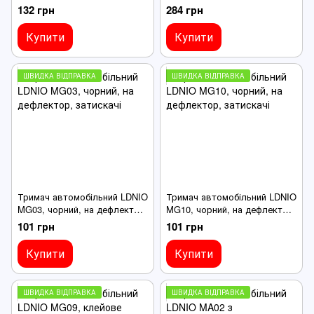
затискачі
зарядкою Wireless charger
132 грн
284 грн
15W, на дефлектор,
затискачі, чорний
Купити
Купити
ШВИДКА ВІДПРАВКА
ШВИДКА ВІДПРАВКА
Тримач автомобільний LDNIO
Тримач автомобільний LDNIO
MG03, чорний, на дефлектор,
MG10, чорний, на дефлектор,
затискачі
затискачі
101 грн
101 грн
Купити
Купити
ШВИДКА ВІДПРАВКА
ШВИДКА ВІДПРАВКА