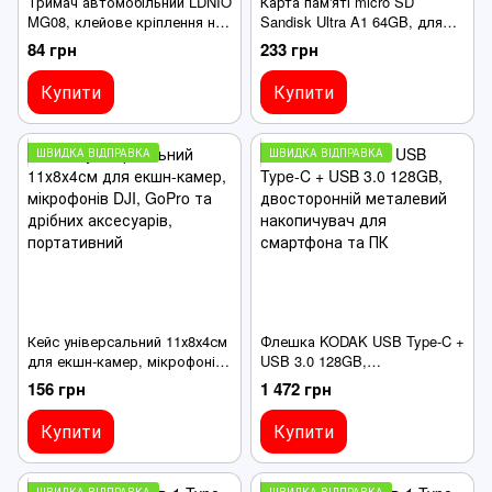
Тримач автомобільний LDNIO
Карта пам'яті micro SD
MG08, клейове кріплення на
Sandisk Ultra A1 64GB, для
панель, магнітний, чорний
телефонів, планшетів та
84 грн
233 грн
інших пристроїв
Купити
Купити
ШВИДКА ВІДПРАВКА
ШВИДКА ВІДПРАВКА
Кейс універсальний 11х8х4см
Флешка KODAK USB Type-C +
для екшн-камер, мікрофонів
USB 3.0 128GB,
DJI, GoPro та дрібних
двосторонній металевий
156 грн
1 472 грн
аксесуарів, портативний
накопичувач для смартфона
та ПК
Купити
Купити
ШВИДКА ВІДПРАВКА
ШВИДКА ВІДПРАВКА