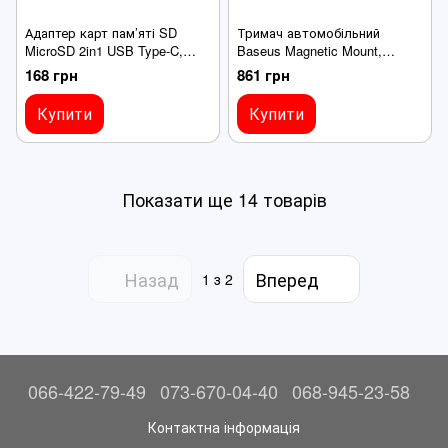
Адаптер карт пам’яті SD
Тримач автомобільний
MicroSD 2in1 USB Type-C,
Baseus Magnetic Mount,
Card Reader, для телефонів,
магнітний, вакуумний, 360°,
168 грн
861 грн
планшетів, інших пристроїв
для iPhone/Android
Купити
Купити
Показати ще 14 товарів
Назад
Вперед
1
з 2
066-422-79-49
073-670-04-40
068-945-23-58
Контактна інформація