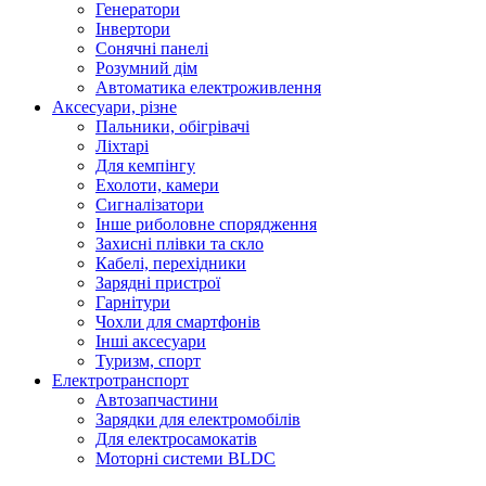
Генератори
Інвертори
Сонячні панелі
Розумний дім
Автоматика електроживлення
Аксесуари, різне
Пальники, обігрівачі
Ліхтарі
Для кемпінгу
Ехолоти, камери
Сигналізатори
Інше риболовне спорядження
Захисні плівки та скло
Кабелі, перехідники
Зарядні пристрої
Гарнітури
Чохли для смартфонів
Інші аксесуари
Туризм, спорт
Електротранспорт
Автозапчастини
Зарядки для електромобілів
Для електросамокатів
Моторні системи BLDC