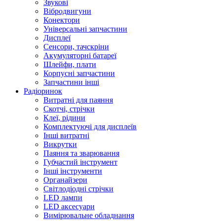
Звукові
Вібродвигуни
Конектори
Універсальні запчастини
Дисплеї
Сенсори, тачскріни
Акумуляторні батареї
Шлейфи, плати
Корпусні запчастини
Запчастини інші
Радіоринок
Витратні для паяння
Скотчі, стрічки
Клеї, рідини
Комплектуючі для дисплеїв
Інші витратні
Викрутки
Паяння та зварювання
Губчастий інструмент
Інші інструменти
Органайзери
Світлодіодні стрічки
LED лампи
LED аксесуари
Вимірювальне обладнання