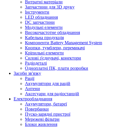
Витратні матеріали
Запчастини для 3D друку
Інструменти
LED обладнання
DC запчастини
Модульні елементи
Високочастотне обладнання
Кабельна продукція
Компоненти Battery Management System
Кнопки, тумблери, перемикачі
Кріпильні елементи
Силові з'єднувачі, конектори
Радіодеталі
Одноплатні ПК, плати розробки
Засоби зв'язку
Рації
Акумулятори для рацій
Антени
Аксесуари для радіостанцій
Електрообладнання
Акумулятори, батареї
Повербанки
Пуско-зарядні пристрої
Мережеві фільтри
Блоки живлення