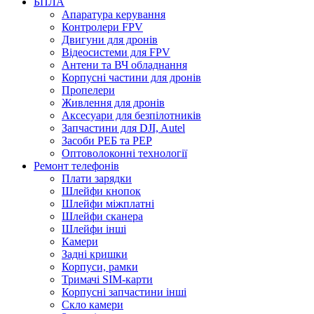
БПЛА
Апаратура керування
Контролери FPV
Двигуни для дронів
Відеосистеми для FPV
Антени та ВЧ обладнання
Корпусні частини для дронів
Пропелери
Живлення для дронів
Аксесуари для безпілотників
Запчастини для DJI, Autel
Засоби РЕБ та РЕР
Оптоволоконні технології
Ремонт телефонів
Плати зарядки
Шлейфи кнопок
Шлейфи міжплатні
Шлейфи сканера
Шлейфи інші
Камери
Задні кришки
Корпуси, рамки
Тримачі SIM-карти
Корпусні запчастини інші
Скло камери