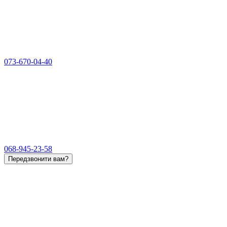
073-670-04-40
068-945-23-58
Передзвонити вам?