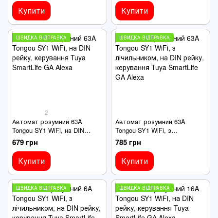
Купити
Купити
ШВИДКА ВІДПРАВКА
ШВИДКА ВІДПРАВКА
2
Автомат розумний 63A
Автомат розумний 63A
Tongou SY1 WiFi, на DIN
Tongou SY1 WiFi, з
рейку, керування Tuya
лічильником, на DIN рейку,
679 грн
785 грн
SmartLife GA Alexa
керування Tuya SmartLife GA
Alexa
Купити
Купити
ШВИДКА ВІДПРАВКА
ШВИДКА ВІДПРАВКА