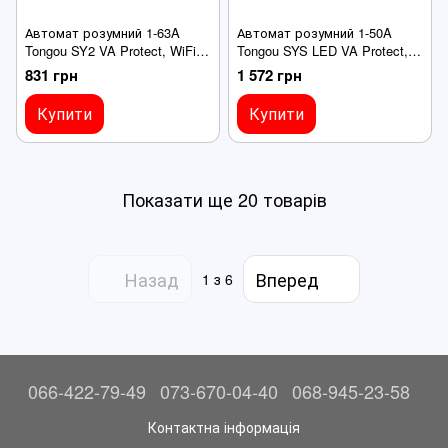
Автомат розумний 1-63A
Автомат розумний 1-50A
Tongou SY2 VA Protect, WiFi,
Tongou SYS LED VA Protect,
на DIN рейку, регульований,
WiFi, на DIN рейку,
831 грн
1 572 грн
керування Tuya SmartLife GA
регульований, Tuya SmartLife
Alexa
GA Alexa
Купити
Купити
Показати ще 20 товарів
Назад
Вперед
1
з 6
066-422-79-49
073-670-04-40
068-945-23-58
Контактна інформація