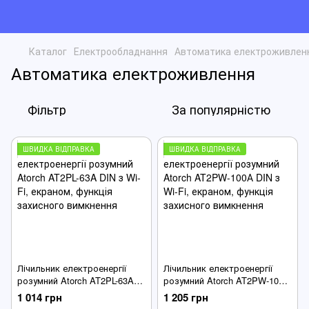
Каталог
Електрообладнання
Автоматика електроживлен
Автоматика електроживлення
Фільтр
За популярністю
ШВИДКА ВІДПРАВКА
ШВИДКА ВІДПРАВКА
Лічильник електроенергії
Лічильник електроенергії
розумний Atorch AT2PL-63A
розумний Atorch AT2PW-100А
DIN з Wi-Fi, екраном, функція
DIN з Wi-Fi, екраном, функція
1 014 грн
1 205 грн
захисного вимкнення
захисного вимкнення