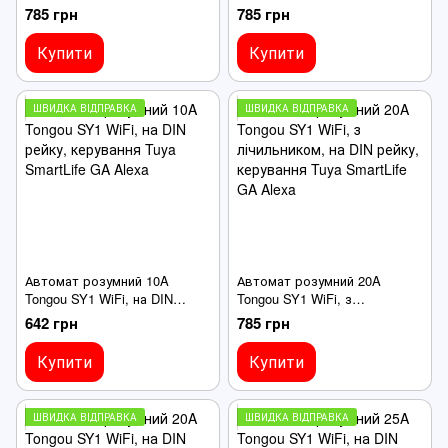
лічильником, на DIN рейку,
лічильником, на DIN рейку,
785 грн
785 грн
керування Tuya SmartLife GA
керування Tuya SmartLife GA
Alexa
Alexa
Купити
Купити
ШВИДКА ВІДПРАВКА
ШВИДКА ВІДПРАВКА
Автомат розумний 10A
Автомат розумний 20A
Tongou SY1 WiFi, на DIN
Tongou SY1 WiFi, з
рейку, керування Tuya
лічильником, на DIN рейку,
642 грн
785 грн
SmartLife GA Alexa
керування Tuya SmartLife GA
Alexa
Купити
Купити
ШВИДКА ВІДПРАВКА
ШВИДКА ВІДПРАВКА