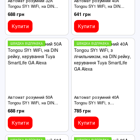
Автомат розумний 32A
Автомат розумний 40A
Tongou SY1 WiFi, на DIN
Tongou SY1 WiFi, на DIN
рейку, керування Tuya
рейку, керування Tuya
688 грн
641 грн
SmartLife GA Alexa
SmartLife GA Alexa
Купити
Купити
ШВИДКА ВІДПРАВКА
ШВИДКА ВІДПРАВКА
Автомат розумний 50A
Автомат розумний 40A
Tongou SY1 WiFi, на DIN
Tongou SY1 WiFi, з
рейку, керування Tuya
лічильником, на DIN рейку,
688 грн
785 грн
SmartLife GA Alexa
керування Tuya SmartLife GA
Alexa
Купити
Купити
ШВИДКА ВІДПРАВКА
ШВИДКА ВІДПРАВКА