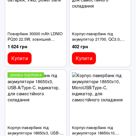
Повербанк 30000 mAh LDNIO
Корпус-павербанк під
PQ30 22.5W, зовнішній
акумулятор 21700, QC3.0,
аккумулятор, батарея, УМБ,
USB-A/Type-C, індикатор, для
1 624 грн
402 грн
power bank
самостійного складання
Купити
Купити
ШВИДКА ВІДПРАВКА
Корпус-павербанк під
Корпус-павербанк під
акумулятори 18650x3, USB-
акумулятори 18650x10,