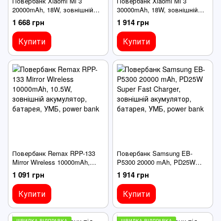
Повербанк Xiaomi Mi 3
Повербанк Xiaomi Mi 3
20000mAh, 18W, зовнішній
30000mAh, 18W, зовнішній
акумулятор, батарея, УМБ,
акумулятор, батарея, УМБ,
1 668 грн
1 914 грн
power bank
power bank
Купити
Купити
Повербанк Remax RPP-133
Повербанк Samsung EB-
Mirror Wireless 10000mAh,
P5300 20000 mAh, PD25W
10.5W, зовнішній акумулятор,
Super Fast Charger, зовнішній
1 091 грн
1 914 грн
батарея, УМБ, power bank
акумулятор, батарея, УМБ,
power bank
Купити
Купити
ШВИДКА ВІДПРАВКА
ШВИДКА ВІДПРАВКА