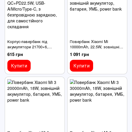
Корпус-павербанк під
Повербанк Xiaomi Mi
акумулятори 21700×6,
10000mAh, 22.5W, зовнішній
QC+PD22.5W, USB-
акумулятор, батарея, УМБ,
615 грн
1 091 грн
A/Micro/Type-C, з
power bank
безпровідною зарядкою,
Купити
Купити
для самостійного складання