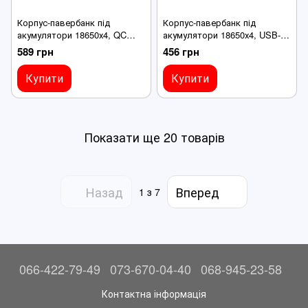
Корпус-павербанк під
Корпус-павербанк під
акумулятори 18650х4, QC
акумулятори 18650х4, USB-
25W USB-A/Micro/Type-C,
A/Micro/Type-C, індикатор,
589 грн
456 грн
індикатор, для складання,
для самостійного складання,
білий
білий
Купити
Купити
Показати ще 20 товарів
Назад
Вперед
1
з 7
066-422-79-49
073-670-04-40
068-945-23-58
Контактна інформація