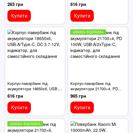
A/Type-C, індикатор, для
MicroUSB/Type-C, індикатор,
263 грн
616 грн
самостійного складання
для самостійного складання
Купити
Купити
ШВИДКА ВІДПРАВКА
Корпус-павербанк під
Корпус-павербанк під
акумулятори 18650x6, USB-
акумулятори 21700×4, PD
A/Type-C, DC 3.7-12V,
100W, USB-A/2xType-C,
616 грн
965 грн
індикатор, для самостійного
індикатор, для самостійного
складання
складання
Купити
Купити
ШВИДКА ВІДПРАВКА