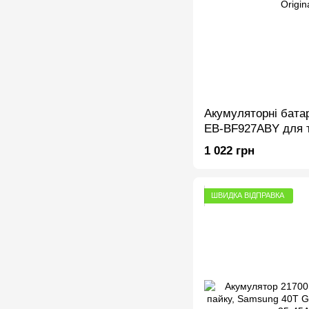
Акумуляторні бата
EB-BF927ABY для 
F926 Galaxy Z Fold
1 022 грн
2280mAh/2120mAh
ШВИДКА ВІДПРАВКА