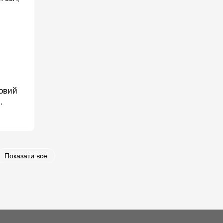
овий
тарей
Показати все