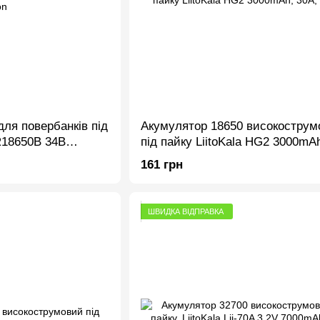
ля повербанків під
Акумулятор 18650 високострум
R18650B 34B
під пайку LiitoKala HG2 3000mAh
Li-Ion
161 грн
ШВИДКА ВІДПРАВКА