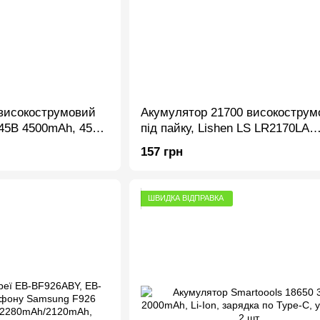
високострумовий
Акумулятор 21700 високострум
 P45B 4500mAh, 45A,
під пайку, Lishen LS LR2170LA
4000mAh, 40A, Li-Ion
157 грн
ШВИДКА ВІДПРАВКА