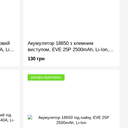
овий
Акумулятор 18650 з клемним
, Li-
виступом, EVE 25P 2500mAh, Li-Ion,
для ліхтарів, тепловізорів тощо
130 грн
ШВИДКА ВІДПРАВКА