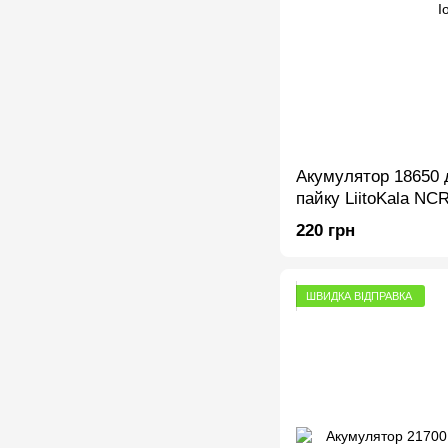
Акумулятор 18650 д
пайку LiitoKala NC
3400mAh, Li-Ion
220 грн
ШВИДКА ВІДПРАВКА