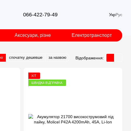
066-422-79-49
Укр
Рус
Аксесуари, різне
Електротранспорт
тю
спочатку дешевше
за назвою
Відображення:
ХІТ
ШВИДКА ВІДПРАВКА