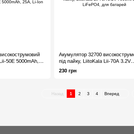
високострумовий
Акумулятор 32700 високострум
 Lii-50E 5000mAh,
під пайку, LiitoKala Lii-70A 3.2V
7000mAh 35A, LiFePO4, для ба
230 грн
Назад
1
2
3
4
Вперед