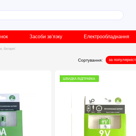
инок
Засоби зв'язку
Електрообладнання
и, батареї
за популярніс
Сортування:
ШВИДКА ВІДПРАВКА