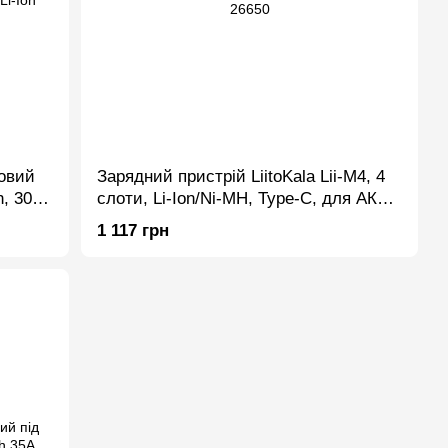
овий
Зарядний пристрій LiitoKala Lii-M4, 4
, 30A,
слоти, Li-Ion/Ni-MH, Type-C, для АКБ
18650, 21700, 26650
1 117 грн