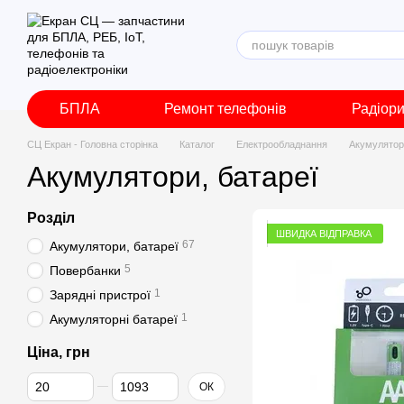
Перейти до основного контенту
БПЛА
Ремонт телефонів
Радіор
СЦ Екран - Головна сторінка
Каталог
Електрообладнання
Акумулятор
Акумулятори, батареї
Розділ
ШВИДКА ВІДПРАВКА
67
Акумулятори, батареї
5
Повербанки
1
Зарядні пристрої
1
Акумуляторні батареї
Ціна, грн
Від Ціна, грн
До Ціна, грн
ОК