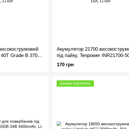
високострумовий
Акумулятор 21700 високострум
 40T Grade B 3700-
під пайку, Tenpower INR21700-
i-Ion
5000mAh, 15A, Li-Ion
170 грн
ШВИДКА ВІДПРАВКА