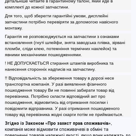
Детальніше читайте в гарантійному талоні, який йде в
комплекті до кожної запчастини.
Для того, щоб зберегти гарантійні умови, дисплейні
запчастини потрібно перевіряти за допомогою навісного
монтажу.
Гарантія не розповсюджується на запчастини з ознаками
встановлення (гнуті шлейфи, знята заводська плівка, зірвані
пломби, сліди клею, потемніння термічних наклейок) та
явними механічними пошкодженнями.
! НЕ ДОПУСКАЄТЬСЯ стирання штампів виробника та
нанесення сторонніх надписів на запчастину.
!! Відповідальність за збереження товару в дорозі несе
транспортна компанія. У разі виявлення фізичного
пошкодження товару Ви не повинні забирати товар від
перевізника. Потрібно скласти відповідний акт про
пошкодження, відмовитись від отримання посилки і
повідомити відправника. У разі отримання пошкодженого
товару від перевізника жодні скарги потім не приймаються.
Згідно із Законом
«Про захист прав споживачів»
,
компанія може відмовити споживачеві в обміні та
поверненні товарів належної якості, якщо вони належать до