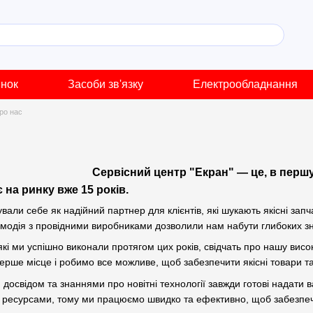
инок
Засоби зв'язку
Електрообладнання
ро нас
Сервісний центр "Екран" — це, в першу 
 на ринку вже 15 років.
вали себе як надійний партнер для клієнтів, які шукають якісні зап
ємодія з провідними виробниками дозволили нам набути глибоких зн
кі ми успішно виконали протягом цих років, свідчать про нашу висо
ерше місце і робимо все можливе, щоб забезпечити якісні товари та
 досвідом та знаннями про новітні технології завжди готові надати
ми ресурсами, тому ми працюємо швидко та ефективно, щоб забез