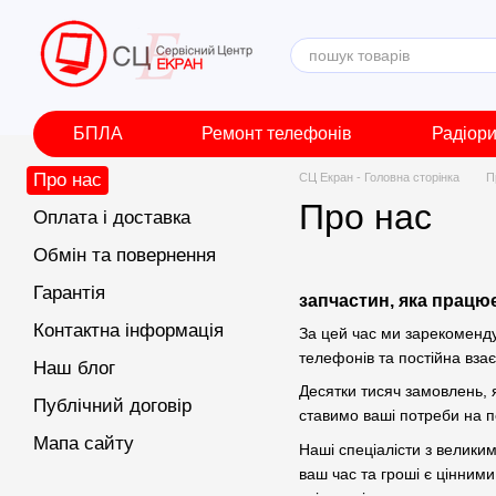
Перейти до основного контенту
БПЛА
Ремонт телефонів
Радіор
Про нас
СЦ Екран - Головна сторінка
П
Про нас
Оплата і доставка
Обмін та повернення
Гарантія
запчастин, яка працює
Контактна інформація
За цей час ми зарекоменду
телефонів та постійна вза
Наш блог
Десятки тисяч замовлень, я
Публічний договір
ставимо ваші потреби на п
Мапа сайту
Наші спеціалісти з великим
ваш час та гроші є цінни