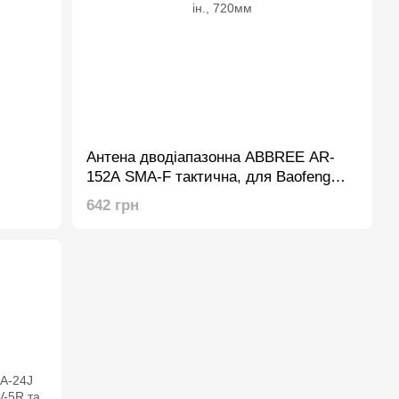
Антена дводіапазонна ABBREE AR-
152A SMA-F тактична, для Baofeng
UV-82, UV-5R та ін., 720мм
642 грн