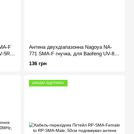
SMA-F
Антена двухдіапазонна Nagoya NA-
V-5R
771 SMA-F гнучка, для Baofeng UV-82,
UV-5R та ін., 380мм
136 грн
ШВИДКА ВІДПРАВКА