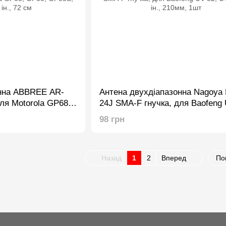
онна ABBREE AR-
Антена двухдіапазонна Nagoya
ля Motorola GP68,
24J SMA-F гнучка, для Baofeng 
 та ін., 72 см
UV-5R та ін., 210мм, 1шт
98 грн
Назад
1
2
Вперед
По