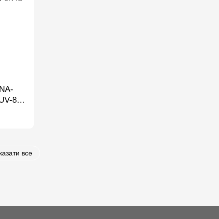
 NA-
UV-82,
казати все