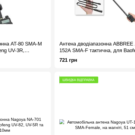
онна AT-80 SMA-M
Антена дводіапазонна ABBREE
eng UV-3R,
152A SMA-F тактична, для Baof
н., 800мм
UV-82, UV-5R та ін., 1080мм
721 грн
ШВИДКА ВІДПРАВКА