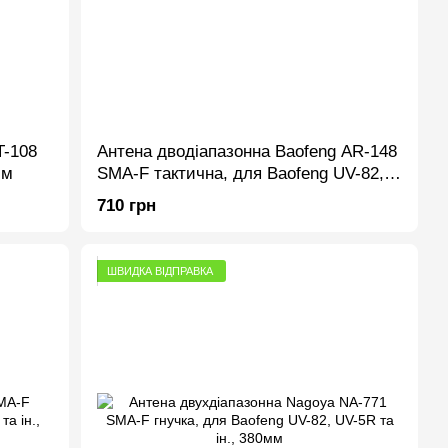
T-108
Антена дводіапазонна Baofeng AR-148
см
SMA-F тактична, для Baofeng UV-82,
UV-5R та ін., 330мм
710 грн
ШВИДКА ВІДПРАВКА