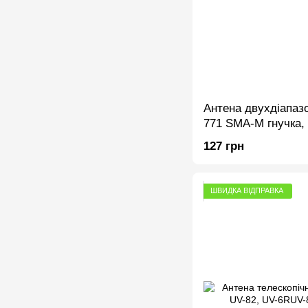
Антена двухдіапаз
771 SMA-M гнучка,
3R, Kenwood TH-F5 
127 грн
ШВИДКА ВІДПРАВКА