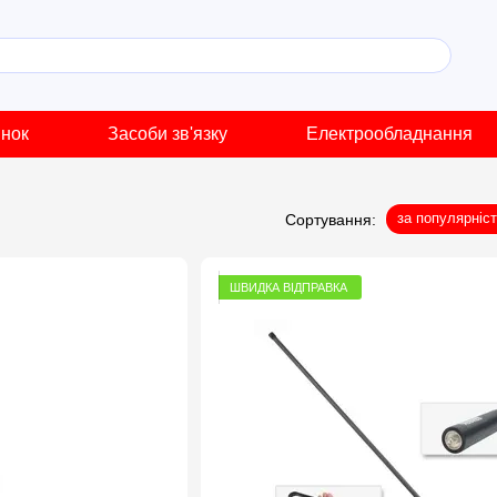
инок
Засоби зв'язку
Електрообладнання
за популярніс
Сортування:
ШВИДКА ВІДПРАВКА