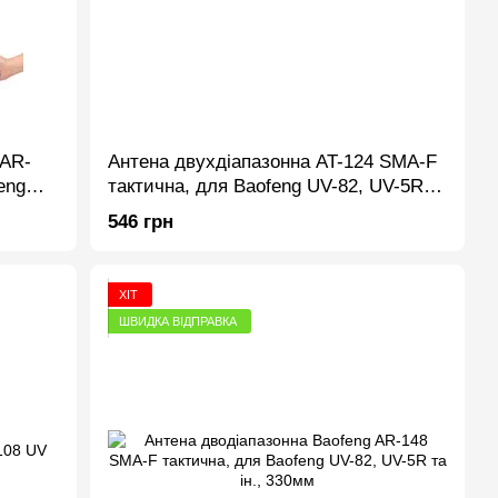
 AR-
Антена двухдіапазонна AT-124 SMA-F
eng
тактична, для Baofeng UV-82, UV-5R
та ін., 124см
546 грн
ХІТ
ШВИДКА ВІДПРАВКА