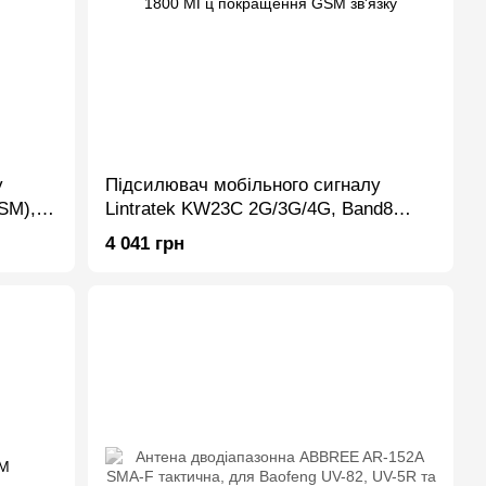
у
Підсилювач мобільного сигналу
SM),
Lintratek KW23C 2G/3G/4G, Band8
M
900Mhz + Band3 1800 МГц покращення
4 041 грн
GSM зв'язку