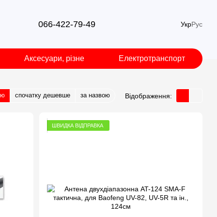
066-422-79-49
Укр
Рус
Аксесуари, різне
Електротранспорт
тю
спочатку дешевше
за назвою
Відображення:
ШВИДКА ВІДПРАВКА