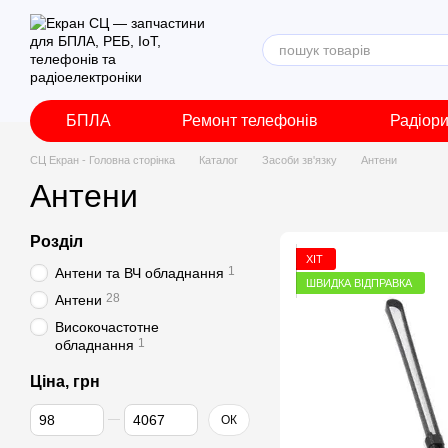
Перейти до основного контенту
БПЛА
Ремонт телефонів
Радіор
СЦ Екран - Головна сторінка
Каталог
Засоби зв'язку
Антени
Антени
Розділ
ХІТ
1
Антени та ВЧ обладнання
ШВИДКА ВІДПРАВКА
28
Антени
Високочастотне
1
обладнання
Ціна, грн
Від Ціна, грн
До Ціна, грн
ОК