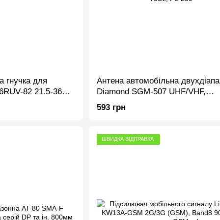
а гнучка для
Антена автомобільна двухдіапа
-6RUV-82 21.5-36мм
Diamond SGM-507 UHF/VHF,
144/430MHz, 73см, PL-259
593 грн
ШВИДКА ВІДПРАВКА