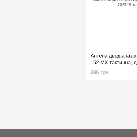
Антена дводіапаз
152 MX тактична, д
GP88, GP88S, GP328
696 грн