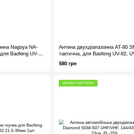
онна Nagoya NA-
Антена двухдіапазонна AT-80 
 для Baofeng UV-
тактична, для Baofeng UV-82, U
та ін., 380мм
та ін., 800мм
580 грн
ШВИДКА ВІДПРАВКА