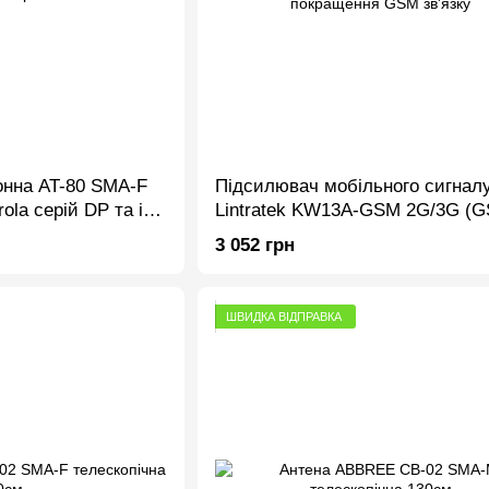
онна AT-80 SMA-F
Підсилювач мобільного сигнал
ola серій DP та ін.
Lintratek KW13A-GSM 2G/3G (G
Band8 900Mhz, покращення GS
3 052 грн
зв'язку
ШВИДКА ВІДПРАВКА