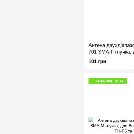
Антена двухдіапаз
701 SMA-F гнучка, 
UV-5R та ін., 210м
101 грн
ШВИДКА ВІДПРАВКА