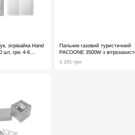
рук, зігрівайка Hand
Пальник газовий туристичний
 шт, гріє 4-6
PACOONE 3500W з вітрозахист
п'єзопідпалом (шланг під балон
1 101 грн
адаптер)