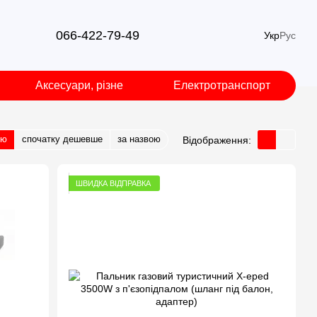
066-422-79-49
Укр
Рус
Аксесуари, різне
Електротранспорт
тю
спочатку дешевше
за назвою
Відображення:
ШВИДКА ВІДПРАВКА