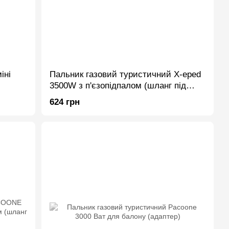
іні
Пальник газовий туристичний X-eped
3500W з п'єзопідпалом (шланг під
балон, адаптер)
624 грн