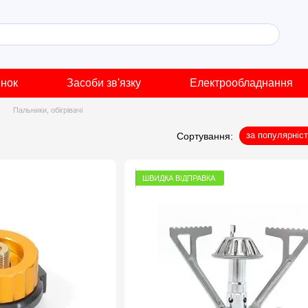
инок
Засоби зв'язку
Електрообладнання
Пальники, обігрівачі
за популярніс
Сортування:
ШВИДКА ВІДПРАВКА