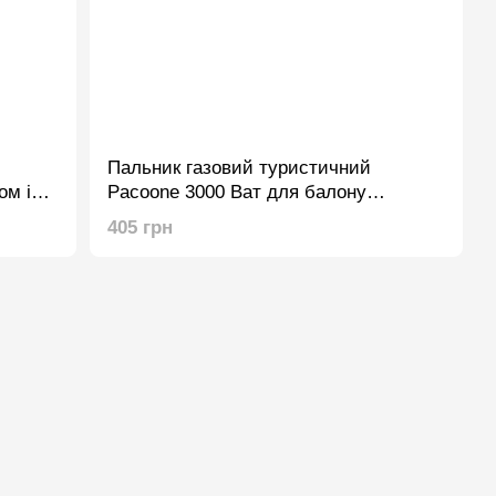
Пальник газовий туристичний
ом і
Pacoone 3000 Ват для балону
,
(адаптер)
405 грн