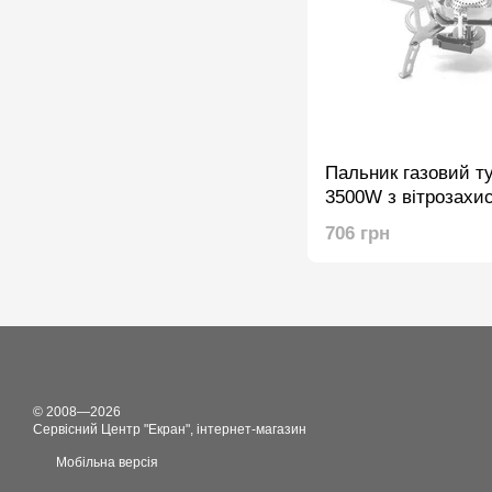
Пальник газовий т
3500W з вітрозахис
п'єзопідпалом (шла
706 грн
адаптер)
© 2008—2026
Сервісний Центр "Екран", інтернет-магазин
Мобільна версія