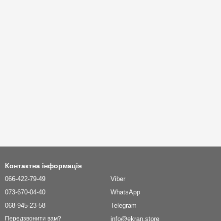
Контактна інформація
066-422-79-49
Viber
073-670-04-40
WhatsApp
068-945-23-58
Telegram
info@ekran.store
Передзвонити вам?