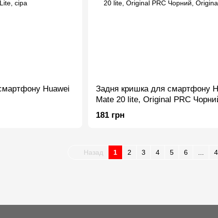
смартфону Huawei
Задня кришка для смартфону H
Mate 20 lite, Original PRC Чорни
181 грн
Назад
1
2
3
4
5
6
...
4