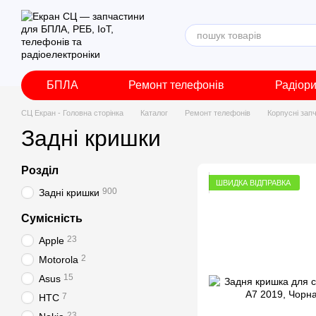
Перейти до основного контенту
БПЛА
Ремонт телефонів
Радіор
СЦ Екран - Головна сторінка
Каталог
Ремонт телефонів
Корпусні зап
Задні кришки
Розділ
ШВИДКА ВІДПРАВКА
900
Задні кришки
Сумісність
23
Apple
2
Motorola
15
Asus
7
HTC
23