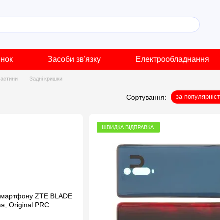
инок
Засоби зв'язку
Електрообладнання
частини
Задні кришки
за популярніс
Сортування:
ШВИДКА ВІДПРАВКА