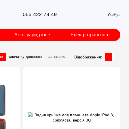
066-422-79-49
Укр
Рус
Аксесуари, різне
Електротранспорт
тю
спочатку дешевше
за назвою
Відображення: