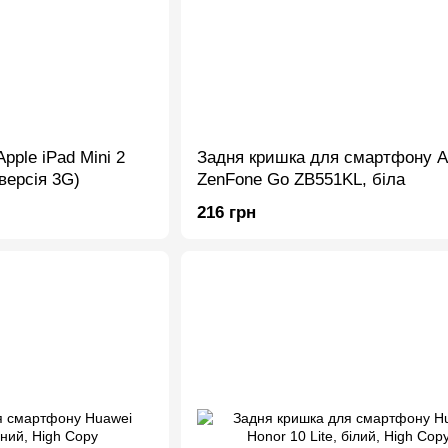
pple iPad Mini 2
Задня кришка для смартфону A
(версія 3G)
ZenFone Go ZB551KL, біла
216 грн