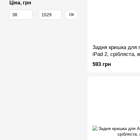
Ціна, грн
Від Ціна, грн
До Ціна, грн
ОК
Задня кришка для 
iPad 2, срібляста, 
593 грн