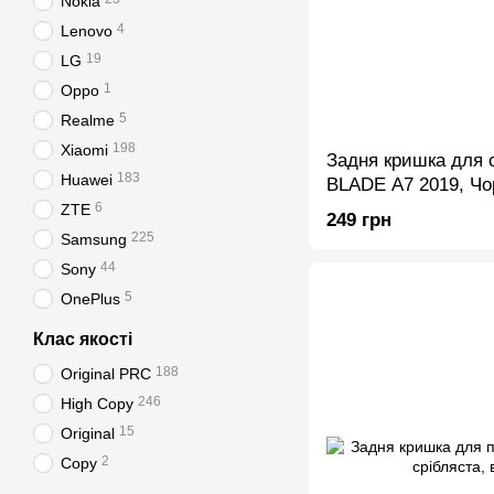
Nokia
4
Lenovo
19
LG
1
Oppo
5
Realme
198
Xiaomi
Задня кришка для
183
Huawei
BLADE A7 2019, Чо
6
ZTE
249 грн
225
Samsung
44
Sony
5
OnePlus
Клас якості
188
Original PRC
246
High Copy
15
Original
2
Copy