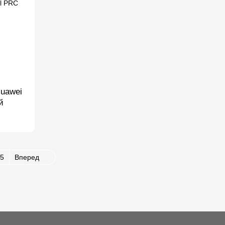
uawei
й
5
Вперед