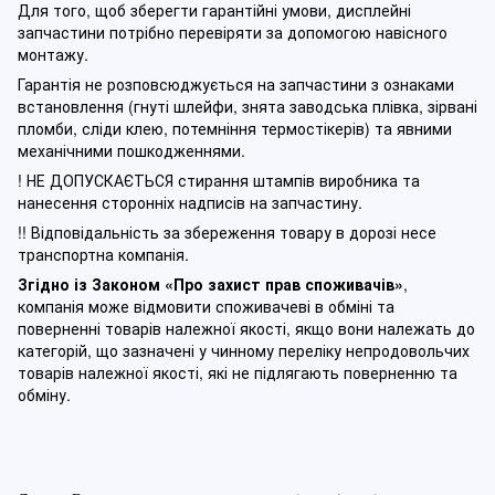
Для того, щоб зберегти гарантійні умови, дисплейні
запчастини потрібно перевіряти за допомогою навісного
монтажу.
Гарантія не розповсюджується на запчастини з ознаками
встановлення (гнуті шлейфи, знята заводська плівка, зірвані
пломби, сліди клею, потемніння термостікерів) та явними
механічними пошкодженнями.
! НЕ ДОПУСКАЄТЬСЯ стирання штампів виробника та
нанесення сторонніх надписів на запчастину.
!! Відповідальність за збереження товару в дорозі несе
транспортна компанія.
Згідно із Законом
«Про захист прав споживачів»
,
компанія може відмовити споживачеві в обміні та
поверненні товарів належної якості, якщо вони належать до
категорій, що зазначені у чинному п
ереліку непродовольчих
товарів належної якості, які не підлягають поверненню та
обміну
.