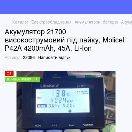
Каталог
Електрообладнання
Акумулятори, батареї
Акуму
Акумулятор 21700
високострумовий під пайку, Molicel
P42A 4200mAh, 45A, Li-Ion
Артикул:
22386
Написати відгук
ХІТ
ШВИДКА ВІДПРАВКА