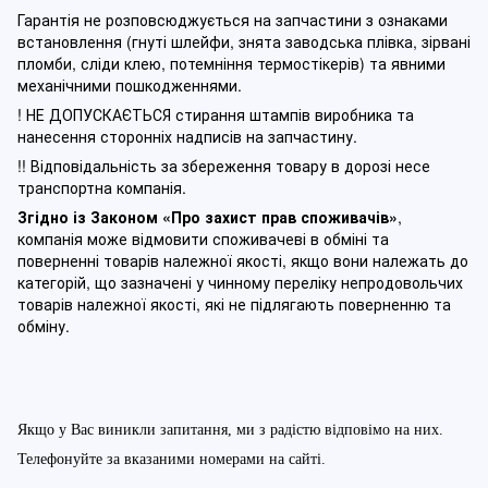
Гарантія не розповсюджується на запчастини з ознаками
встановлення (гнуті шлейфи, знята заводська плівка, зірвані
пломби, сліди клею, потемніння термостікерів) та явними
механічними пошкодженнями.
! НЕ ДОПУСКАЄТЬСЯ стирання штампів виробника та
нанесення сторонніх надписів на запчастину.
!! Відповідальність за збереження товару в дорозі несе
транспортна компанія.
Згідно із Законом
«Про захист прав споживачів»
,
компанія може відмовити споживачеві в обміні та
поверненні товарів належної якості, якщо вони належать до
категорій, що зазначені у чинному п
ереліку непродовольчих
товарів належної якості, які не підлягають поверненню та
обміну
.
Якщо у Вас виникли запитання, ми з радістю відповімо на них.
Телефонуйте за вказаними номерами на сайті.