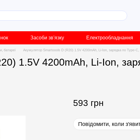
инок
Засоби зв'язку
Електрообладнання
и, батареї
Акумулятор Smartoools D (R20) 1.5V 4200mAh, Li-Ion, зарядка по Type-C,
20) 1.5V 4200mAh, Li-Ion, зар
593 грн
Повідомити, коли з'яви