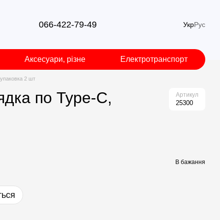
066-422-79-49
Укр
Рус
Аксесуари, різне
Електротранспорт
 упаковка 2 шт
ядка по Type-C,
Артикул
25300
В бажання
ться