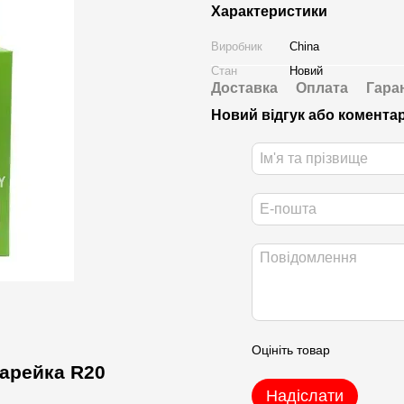
Характеристики
Виробник
China
Стан
Новий
Доставка
Оплата
Гара
Новий відгук або комента
Оцініть товар
арейка R20
Надіслати