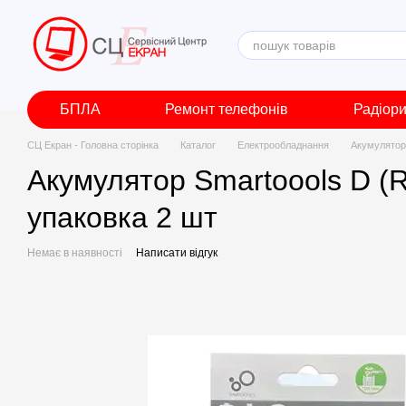
Перейти до основного контенту
БПЛА
Ремонт телефонів
Радіор
СЦ Екран - Головна сторінка
Каталог
Електрообладнання
Акумулятор
Акумулятор Smartoools D (R
упаковка 2 шт
Немає в наявності
Написати відгук