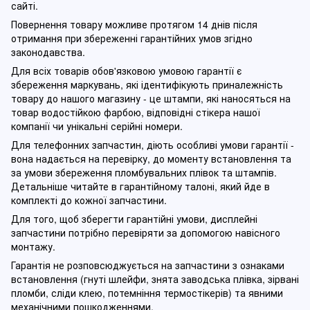
сайті.
Повернення товару можливе протягом 14 днів після
отримання при збереженні гарантійних умов згідно
законодавства.
Для всіх товарів обов'язковою умовою гарантії є
збереження маркувань, які ідентифікують приналежність
товару до нашого магазину - це штампи, які наносяться на
товар водостійкою фарбою, відповідні стікера нашої
компанії чи унікальні серійні номери.
Для телефонних запчастин, діють особливі умови гарантії -
вона надається на перевірку, до моменту встановлення та
за умови збереження пломбувальних плівок та штампів.
Детальніше читайте в гарантійному талоні, який йде в
комплекті до кожної запчастини.
Для того, щоб зберегти гарантійні умови, дисплейні
запчастини потрібно перевіряти за допомогою навісного
монтажу.
Гарантія не розповсюджується на запчастини з ознаками
встановлення (гнуті шлейфи, знята заводська плівка, зірвані
пломби, сліди клею, потемніння термостікерів) та явними
механічними пошкодженнями.