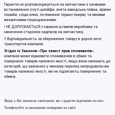
Гарантія не розповсюджується на запчастини з ознаками
встановлення (гнуті шлейфи, знята заводська плівка, зірвані
пломби, сліди клею, потемніння термостікерів) та явними
механічними пошкодженнями.
! НЕ ДОПУСКАЄТЬСЯ стирання штампів виробника та
нанесення сторонніх надписів на запчастину.
!! Відповідальність за збереження товару в дорозі несе
транспортна компанія.
Згідно із Законом
«Про захист прав споживачів»
,
компанія може відмовити споживачеві в обміні та
поверненні товарів належної якості, якщо вони належать до
категорій, що зазначені у чинному п
ереліку непродовольчих
товарів належної якості, які не підлягають поверненню та
обміну
.
Якщо у Вас виникли запитання, ми з радістю відповімо на них.
Телефонуйте за вказаними номерами на сайті.