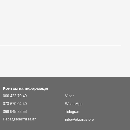
Контактна інформація
066-422-79-49
Viber
073-670-04-40
WhatsApp
068-945-23-58
Telegram
info@ekran.store
Передзвонити вам?