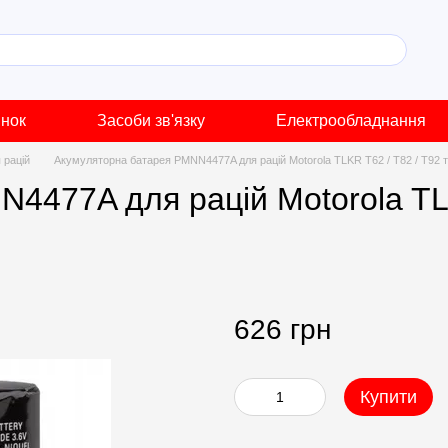
инок
Засоби зв'язку
Електрообладнання
 рацій
Акумуляторна батарея PMNN4477A для рацій Motorola TLKR T62 / T82 / T92 т
4477A для рацій Motorola TLK
626 грн
Купити