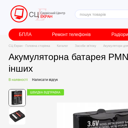
Перейти до основного контенту
БПЛА
Ремонт телефонів
Радіор
СЦ Екран - Головна сторінка
Каталог
Засоби зв'язку
Акумулятори для
Акумуляторна батарея PMNN
інших
В наявності
Написати відгук
ШВИДКА ВІДПРАВКА