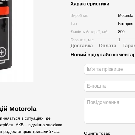
Характеристики
Виробник
Motorola
Тип
Батарея
Ємність батареї, мАг
800
Гарантія, міс.
1
Доставка
Оплата
Гара
Новий відгук або комента
ій Motorola
пиняється в ситуаціях, де
трібен. АКБ – відмінна знахідка
ся радіостанцією тривалий час.
Оцініть товар