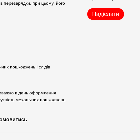
в перезарядки, при цьому, його
Надіслати
чних пошкоджень і слідів
реважно в день оформлення
сутність механічних пошкоджень.
 домовитись