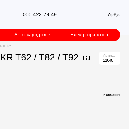
066-422-79-49
Укр
Рус
Аксесуари, різне
Електротранспорт
а інших
R T62 / T82 / T92 та
Артикул
21648
В бажання