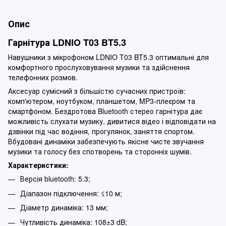
Опис
Гарнітура LDNIO T03 BT5.3
Навушники з мікрофоном LDNIO T03 BT5.3 оптимальні для
комфортного прослуховування музики та здійснення
телефонних розмов.
Аксесуар сумісний з більшістю сучасних пристроїв:
комп'ютером, ноутбуком, планшетом, MP3-плеєром та
смартфоном. Бездротова Bluetooth стерео гарнітура дає
можливість слухати музику, дивитися відео і відповідати на
дзвінки під час водіння, прогулянок, заняття спортом.
Вбудовані динаміки забезпечують якісне чисте звучання
музики та голосу без спотворень та сторонніх шумів.
Характеристики:
Версія bluetooth: 5.3;
Діапазон підключення: ≤10 м;
Діаметр динаміка: 13 мм;
Чутливість динаміка: 108±3 dB;