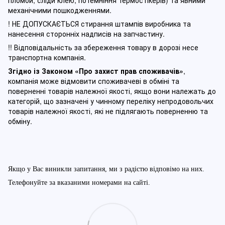
пломби, сліди клею, потемніння термостікерів) та явними
механічними пошкодженнями.
! НЕ ДОПУСКАЄТЬСЯ стирання штампів виробника та
нанесення сторонніх надписів на запчастину.
!! Відповідальність за збереження товару в дорозі несе
транспортна компанія.
Згідно із Законом
«Про захист прав споживачів»
,
компанія може відмовити споживачеві в обміні та
поверненні товарів належної якості, якщо вони належать до
категорій, що зазначені у чинному п
ереліку непродовольчих
товарів належної якості, які не підлягають поверненню та
обміну
.
Якщо у Вас виникли запитання, ми з радістю відповімо на них.
Телефонуйте за вказаними номерами на сайті.