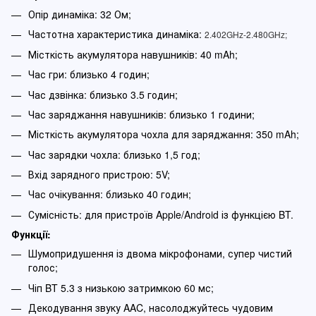
Опір динаміка: 32 Ом;
Частотна характеристика динаміка:
2.402GHz-2.480GHz;
Місткість акумулятора навушників: 40 mAh;
Час гри: близько 4 годин;
Час дзвінка: близько 3.5 годин;
Час заряджання навушників: близько 1 години;
Місткість акумулятора чохла для заряджання: 350 mAh;
Час зарядки чохла: близько 1,5 год;
Вхід зарядного пристрою: 5V;
Час очікування: близько 40 годин;
Сумісність: для пристроїв Apple/Android із функцією BT.
Функції:
Шумопридушення із двома мікрофонами, супер чистий
голос;
Чіп BT 5.3 з низькою затримкою 60 мс;
Декодування звуку AAC, насолоджуйтесь чудовим