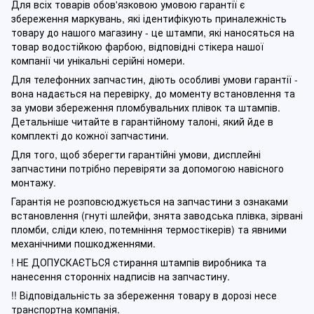
Для всіх товарів обов'язковою умовою гарантії є
збереження маркувань, які ідентифікують приналежність
товару до нашого магазину - це штампи, які наносяться на
товар водостійкою фарбою, відповідні стікера нашої
компанії чи унікальні серійні номери.
Для телефонних запчастин, діють особливі умови гарантії -
вона надається на перевірку, до моменту встановлення та
за умови збереження пломбувальних плівок та штампів.
Детальніше читайте в гарантійному талоні, який йде в
комплекті до кожної запчастини.
Для того, щоб зберегти гарантійні умови, дисплейні
запчастини потрібно перевіряти за допомогою навісного
монтажу.
Гарантія не розповсюджується на запчастини з ознаками
встановлення (гнуті шлейфи, знята заводська плівка, зірвані
пломби, сліди клею, потемніння термостікерів) та явними
механічними пошкодженнями.
! НЕ ДОПУСКАЄТЬСЯ стирання штампів виробника та
нанесення сторонніх надписів на запчастину.
!! Відповідальність за збереження товару в дорозі несе
транспортна компанія.