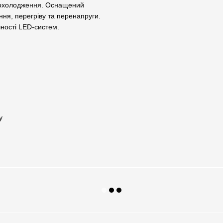
 охолодження. Оснащений
ня, перегріву та перенапруги.
чності LED-систем.
у