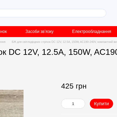
инок
Засоби зв'язку
Електрообладнання
ення
БЖ для світлодіодних стрічок DC 12V, 12.5A, 150W, AC190-240V, компактний 
ок DC 12V, 12.5A, 150W, AC19
425 грн
Купити