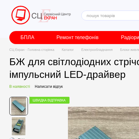
Перейти до основного контенту
БПЛА
Ремонт телефонів
Радіор
СЦ Екран - Головна сторінка
Каталог
Електрообладнання
Блоки живл
БЖ для світлодіодних стріч
імпульсний LED-драйвер
В наявності
Написати відгук
ШВИДКА ВІДПРАВКА