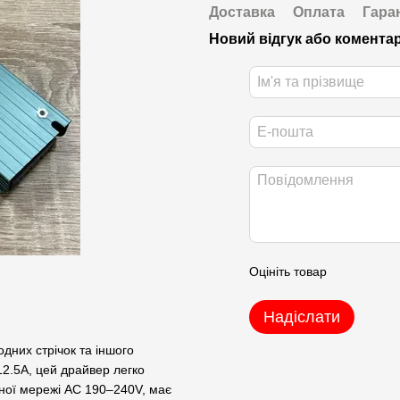
Доставка
Оплата
Гара
Новий відгук або комента
Оцініть товар
Надіслати
дних стрічок та іншого
2.5А, цей драйвер легко
ної мережі AC 190–240V, має