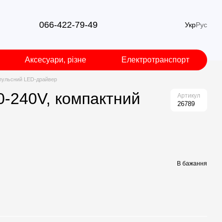
066-422-79-49
Укр
Рус
Аксесуари, різне
Електротранспорт
імпульсний LED-драйвер
0-240V, компактний
Артикул
26789
В бажання