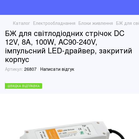
Каталог
Електрообладнання
Блоки живлення
БЖ для сві
БЖ для світлодіодних стрічок DC
12V, 8A, 100W, AC90-240V,
імпульсний LED-драйвер, закритий
корпус
Артикул:
26807
Написати відгук
ШВИДКА ВІДПРАВКА