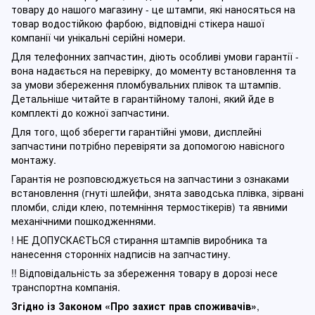
товару до нашого магазину - це штампи, які наносяться на
товар водостійкою фарбою, відповідні стікера нашої
компанії чи унікальні серійні номери.
Для телефонних запчастин, діють особливі умови гарантії -
вона надається на перевірку, до моменту встановлення та
за умови збереження пломбувальних плівок та штампів.
Детальніше читайте в гарантійному талоні, який йде в
комплекті до кожної запчастини.
Для того, щоб зберегти гарантійні умови, дисплейні
запчастини потрібно перевіряти за допомогою навісного
монтажу.
Гарантія не розповсюджується на запчастини з ознаками
встановлення (гнуті шлейфи, знята заводська плівка, зірвані
пломби, сліди клею, потемніння термостікерів) та явними
механічними пошкодженнями.
! НЕ ДОПУСКАЄТЬСЯ стирання штампів виробника та
нанесення сторонніх надписів на запчастину.
!! Відповідальність за збереження товару в дорозі несе
транспортна компанія.
Згідно із Законом
«Про захист прав споживачів»
,