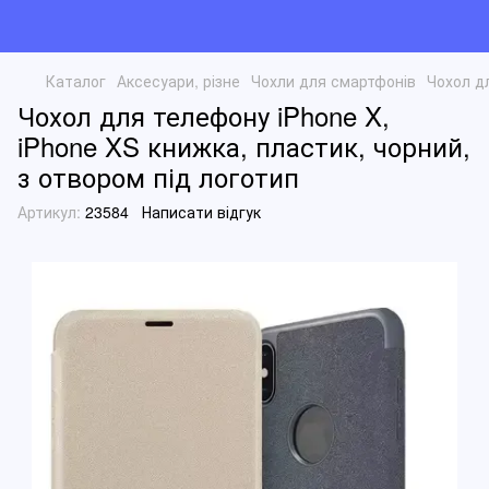
Каталог
Аксесуари, різне
Чохли для смартфонів
Чохол дл
Чохол для телефону iPhone X,
iPhone XS книжка, пластик, чорний,
з отвором під логотип
Артикул:
23584
Написати відгук