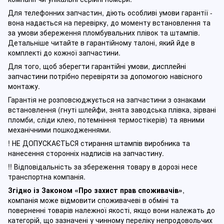
Для телефонних запчастин, діють особливі умови гарантії -
вона надається на перевірку, до моменту встановлення та
за умови збереження пломбувальних плівок та штампів.
Детальніше читайте в гарантійному талоні, який йде в
комплекті до кожної запчастини.
Для того, щоб зберегти гарантійні умови, дисплейні
запчастини потрібно перевіряти за допомогою навісного
монтажу.
Гарантія не розповсюджується на запчастини з ознаками
встановлення (гнуті шлейфи, знята заводська плівка, зірвані
пломби, сліди клею, потемніння термостікерів) та явними
механічними пошкодженнями.
! НЕ ДОПУСКАЄТЬСЯ стирання штампів виробника та
нанесення сторонніх надписів на запчастину.
!! Відповідальність за збереження товару в дорозі несе
транспортна компанія.
Згідно із Законом
«Про захист прав споживачів»
,
компанія може відмовити споживачеві в обміні та
поверненні товарів належної якості, якщо вони належать до
категорій, що зазначені у чинному п
ереліку непродовольчих