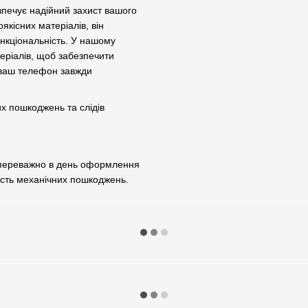
зпечує надійний захист вашого
якісних матеріалів, він
нкціональність. У нашому
теріалів, щоб забезпечити
 ваш телефон завжди
их пошкоджень та слідів
 переважно в день оформлення
ість механічних пошкоджень.