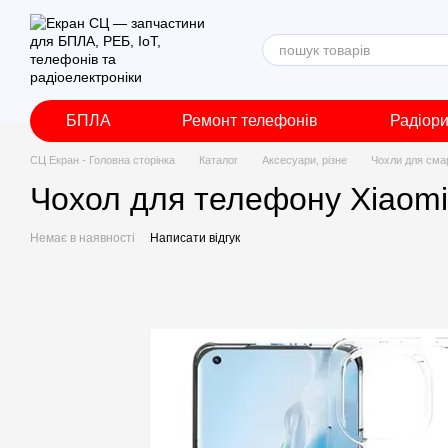
Перейти до основного контенту
БПЛА
Ремонт телефонів
Радіор
СЦ Екран - Головна сторінка
Каталог
Аксесуари, різне
Чохли для сма
Чохол для телефону Xiaomi 
Немає в наявності
Написати відгук