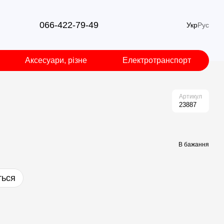
066-422-79-49
Укр
Рус
Аксесуари, різне
Електротранспорт
Артикул
23887
В бажання
ться