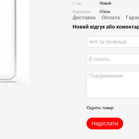
Стан
Новий
Виробник
China
Доставка
Оплата
Гара
Новий відгук або комента
Оцініть товар
Надіслати