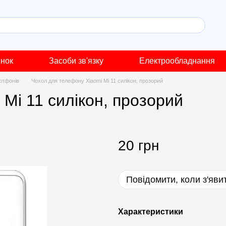
инок
Засоби зв'язку
Електрообладнання
ртфонів
Чохол для телефону Xiaomi Mi 11 силікон, прозорий
Mi 11 силікон, прозорий
20 грн
Повідомити, коли з'яви
Характеристики