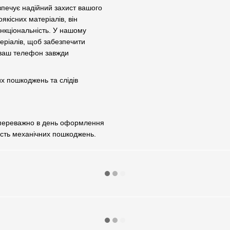
зпечує надійний захист вашого
якісних матеріалів, він
нкціональність. У нашому
теріалів, щоб забезпечити
 ваш телефон завжди
их пошкоджень та слідів
 переважно в день оформлення
ість механічних пошкоджень.