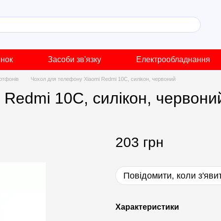
инок
Засоби зв'язку
Електрообладнання
ртфонів
Чохол для телефону Xiaomi Redmi 10C, силікон, червоний
 Redmi 10C, силікон, червони
203 грн
Повідомити, коли з'яви
Характеристики