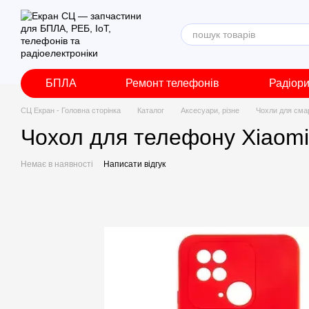
Перейти до основного контенту
БПЛА
Ремонт телефонів
Радіор
СЦ Екран - Головна сторінка
Каталог
Аксесуари, різне
Чохли для сма
Чохол для телефону Xiaomi
Немає в наявності
Написати відгук