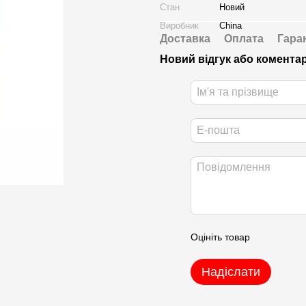
Стан
Новий
Виробник
China
Доставка
Оплата
Гара
Новий відгук або комента
Оцініть товар
Надіслати