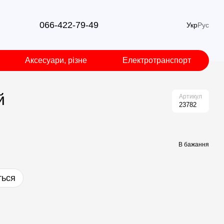
066-422-79-49
Укр
Рус
Аксесуари, різне
Електротранспорт
й
Артикул
23782
В бажання
ться