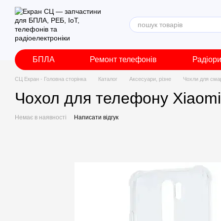
Перейти до основного контенту
БПЛА
Ремонт телефонів
Радіор
СЦ Екран - Головна сторінка
Каталог
Аксесуари, різне
Чохли для сма
Чохол для телефону Xiaomi
Немає в наявності
Написати відгук