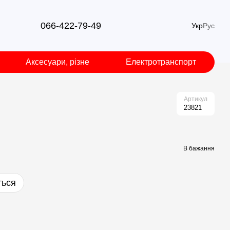
066-422-79-49
Укр
Рус
Аксесуари, різне
Електротранспорт
Артикул
23821
В бажання
ться