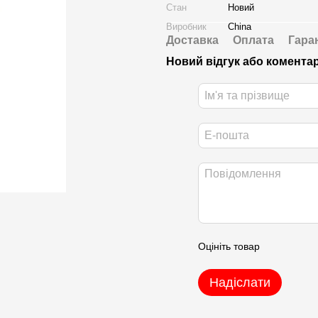
Стан
Новий
Виробник
China
Доставка
Оплата
Гара
Новий відгук або комента
Оцініть товар
Надіслати