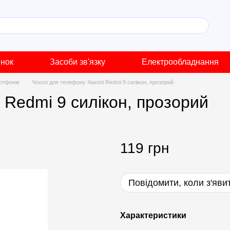
инок
Засоби зв'язку
Електрообладнання
ртфонів
Чохол для телефону Xiaomi Redmi 9 силікон, прозорий
 Redmi 9 силікон, прозорий
119 грн
Повідомити, коли з'яви
Характеристики