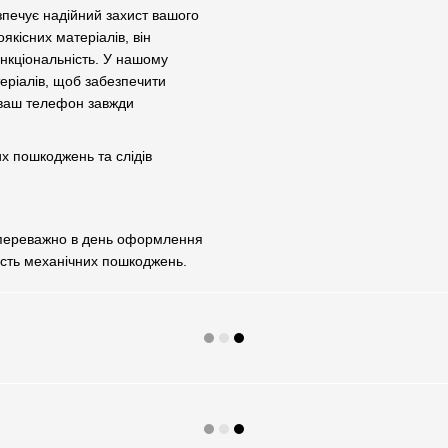
зпечує надійний захист вашого
якісних матеріалів, він
нкціональність. У нашому
теріалів, щоб забезпечити
 ваш телефон завжди
их пошкоджень та слідів
 переважно в день оформлення
ість механічних пошкоджень.