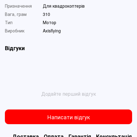
Призначення
Для квадрокоптерів
Вага, грам
310
Тип
Мотор
Виробник
Axisflying
Відгуки
Додайте перший відгук
Написати відгук
Доставка
Оплата
Гарантія
Консультація