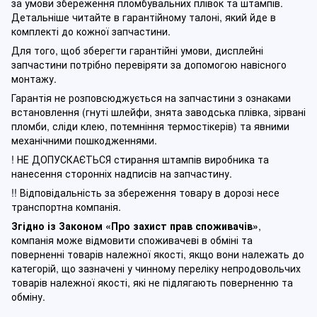
за умови збереження пломбувальних плівок та штампів.
Детальніше читайте в гарантійному талоні, який йде в
комплекті до кожної запчастини.
Для того, щоб зберегти гарантійні умови, дисплейні
запчастини потрібно перевіряти за допомогою навісного
монтажу.
Гарантія не розповсюджується на запчастини з ознаками
встановлення (гнуті шлейфи, знята заводська плівка, зірвані
пломби, сліди клею, потемніння термостікерів) та явними
механічними пошкодженнями.
! НЕ ДОПУСКАЄТЬСЯ стирання штампів виробника та
нанесення сторонніх надписів на запчастину.
!! Відповідальність за збереження товару в дорозі несе
транспортна компанія.
Згідно із Законом
«Про захист прав споживачів»
,
компанія може відмовити споживачеві в обміні та
поверненні товарів належної якості, якщо вони належать до
категорій, що зазначені у чинному п
ереліку непродовольчих
товарів належної якості, які не підлягають поверненню та
обміну
.