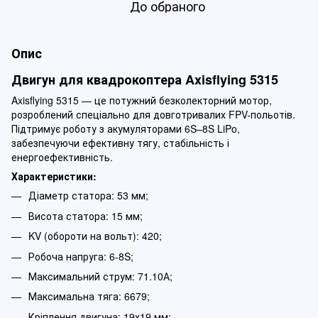
До обраного
Опис
Двигун для квадрокоптера Axisflying 5315
​Axisflying 5315 — це потужний безколекторний мотор,
розроблений спеціально для довготривалих FPV-польотів.
Підтримує роботу з акумуляторами 6S–8S LiPo,
забезпечуючи ефективну тягу, стабільність і
енергоефективність.
Характеристики:
Діаметр статора: 53 мм;
Висота статора: 15 мм;
KV (обороти на вольт): 420;
Робоча напруга: 6-8S;
Максимальний струм: 71.10А;
Максимальна тяга: 6679;
Кріплення двигуна: 19х19 мм;