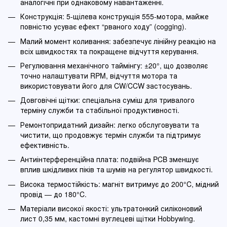
аналогічні при однаковому навантаженні.
Конструкція: 5-щілева конструкція 555-мотора, майже
повністю усуває ефект “рваного ходу” (cogging).
Малий момент коливання: забезпечує лінійну реакцію на
всіх швидкостях та покращене відчуття керування.
Регулювання механічного таймінгу: ±20°, що дозволяє
точно налаштувати RPM, відчуття мотора та
використовувати його для CW/CCW застосувань.
Довговічні щітки: спеціальна суміш для тривалого
терміну служби та стабільної продуктивності.
Ремонтопридатний дизайн: легко обслуговувати та
чистити, що продовжує термін служби та підтримує
ефективність.
Антиінтерференційна плата: подвійна PCB зменшує
вплив шкідливих піків та шумів на регулятор швидкості.
Висока термостійкість: магніт витримує до 200°C, мідний
провід — до 180°C.
Матеріали високої якості: ультратонкий силіконовий
лист 0,35 мм, кастомні вуглецеві щітки Hobbywing.