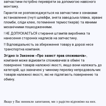
запчастини потрібно перевіряти за допомогою навісного
монтажу.
Гарантія не розповсюджується на запчастини з ознаками
встановлення (гнуті шлейфи, знята заводська плівка, зірвані
пломби, сліди клею, потемніння термостікерів) та явними
механічними пошкодженнями.
! НЕ ДОПУСКАЄТЬСЯ стирання штампів виробника та
нанесення сторонніх надписів на запчастину.
!! Відповідальність за збереження товару в дорозі несе
транспортна компанія.
Згідно із Законом
«Про захист прав споживачів»
,
компанія може відмовити споживачеві в обміні та
поверненні товарів належної якості, якщо вони належать до
категорій, що зазначені у чинному п
ереліку непродовольчих
товарів належної якості, які не підлягають поверненню та
обміну
.
Якщо у Вас виникли запитання, ми з радістю відповімо на них.