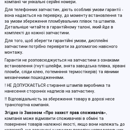
компанії чи унікальні серійні номери.
Для телефонних запчастин, діють особливі умови гарантії -
вона надається на перевірку, до моменту встановлення та
за умови збереження пломбувальних плівок та штампів.
Детальніше читайте в гарантійному талоні, який йде в
комплекті до кожної запчастини.
Для того, щоб зберегти гарантійні умови, дисплейні
запчастини потрібно перевіряти за допомогою навісного
монтажу.
Гарантія не розповсюджується на запчастини з ознаками
встановлення (гнуті шлейфи, знята заводська плівка, зірвані
пломби, сліди клею, потемніння термостікерів) та явними
механічними пошкодженнями.
! НЕ ДОПУСКАЄТЬСЯ стирання штампів виробника та
нанесення сторонніх надписів на запчастину.
!! Відповідальність за збереження товару в дорозі несе
транспортна компанія.
Згідно із Законом
«Про захист прав споживачів»
,
компанія може відмовити споживачеві в обміні та
поверненні товарів належної якості, якщо вони належать до
категорій, що зазначені у чинному п
ереліку непродовольчих