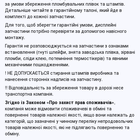
за умови збереження пломбувальних плівок та штампів.
Детальніше читайте в гарантійному талоні, який йде в
комплекті до кожної запчастини.
Для того, щоб зберегти гарантійні умови, дисплейні
запчастини потрібно перевіряти за допомогою навісного
монтажу.
Гарантія не розповсюджується на запчастини з ознаками
встановлення (гнуті шлейфи, знята заводська плівка, зірвані
пломби, сліди клею, потемніння термостікерів) та явними
механічними пошкодженнями.
! НЕ ДОПУСКАЄТЬСЯ стирання штампів виробника та
нанесення сторонніх надписів на запчастину.
!! Відповідальність за збереження товару в дорозі несе
транспортна компанія.
Згідно із Законом
«Про захист прав споживачів»
,
компанія може відмовити споживачеві в обміні та
поверненні товарів належної якості, якщо вони належать до
категорій, що зазначені у чинному п
ереліку непродовольчих
товарів належної якості, які не підлягають поверненню та
обміну
.