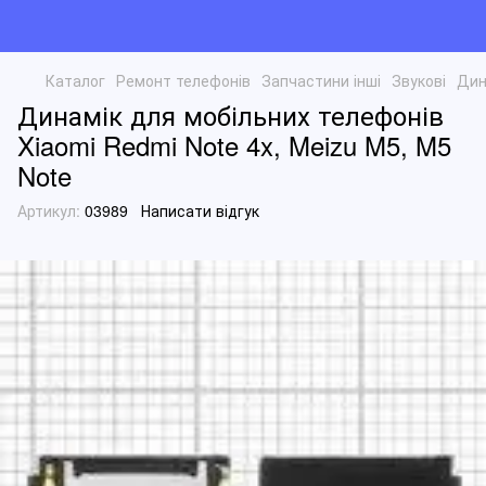
Каталог
Ремонт телефонів
Запчастини інші
Звукові
Дин
Динамік для мобільних телефонів
Xiaomi Redmi Note 4x, Meizu M5, M5
Note
Артикул:
03989
Написати відгук