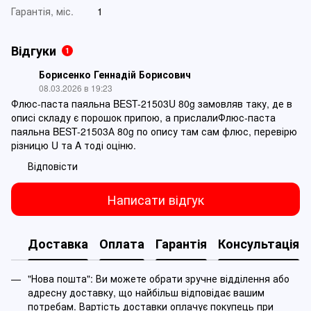
Гарантія, міс.
1
Відгуки
1
Борисенко Геннадій Борисович
08.03.2026 в 19:23
Флюс-паста паяльна BEST-21503U 80g замовляв таку, де в
описі складу є порошок припою, а прислалиФлюс-паста
паяльна BEST-21503А 80g по опису там сам флюс, перевірю
різницю U та A тоді оціню.
Відповісти
Написати відгук
Доставка
Оплата
Гарантія
Консультація
"Нова пошта": Ви можете обрати зручне відділення або
адресну доставку, що найбільш відповідає вашим
потребам. Вартість доставки оплачує покупець при