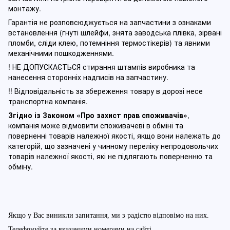
монтажу.
Гарантія не розповсюджується на запчастини з ознаками
встановлення (гнуті шлейфи, знята заводська плівка, зірвані
пломби, сліди клею, потемніння термостікерів) та явними
механічними пошкодженнями.
! НЕ ДОПУСКАЄТЬСЯ стирання штампів виробника та
нанесення сторонніх надписів на запчастину.
!! Відповідальність за збереження товару в дорозі несе
транспортна компанія.
Згідно із Законом
«Про захист прав споживачів»
,
компанія може відмовити споживачеві в обміні та
поверненні товарів належної якості, якщо вони належать до
категорій, що зазначені у чинному п
ереліку непродовольчих
товарів належної якості, які не підлягають поверненню та
обміну
.
Якщо у Вас виникли запитання, ми з радістю відповімо на них.
Телефонуйте за вказаними номерами на сайті.