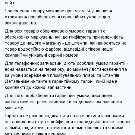
сайті.
Повернення товару можливе протягом 14 днів після
отримання при збереженні гарантійних умов згідно
законодавства.
Для всіх товарів обов'язковою умовою гарантії є
збереження маркувань, які ідентифікують приналежність
товару до нашого магазину - це штампи, які наносяться на
товар водостійкою фарбою, відповідні стікера нашої
компанії чи унікальні серійні номери.
Для телефонних запчастин, діють особливі умови гарантії -
вона надається на перевірку, до моменту встановлення та
за умови збереження пломбувальних плівок та штампів.
Детальніше читайте в гарантійному талоні, який йде в
комплекті до кожної запчастини.
Для того, щоб зберегти гарантійні умови, дисплейні
запчастини потрібно перевіряти за допомогою навісного
монтажу.
Гарантія не розповсюджується на запчастини з ознаками
встановлення (гнуті шлейфи, знята заводська плівка, зірвані
пломби, сліди клею, потемніння термостікерів) та явними
механічними пошкодженнями.