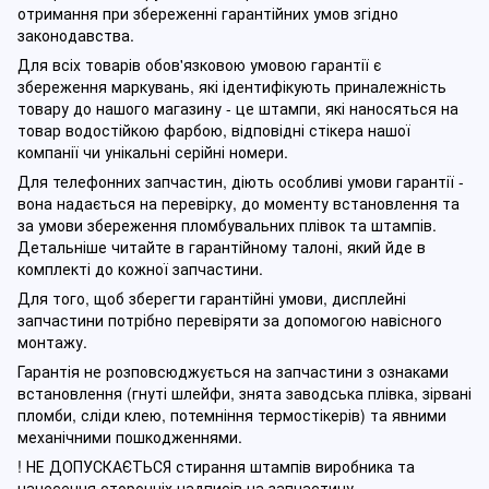
отримання при збереженні гарантійних умов згідно
законодавства.
Для всіх товарів обов'язковою умовою гарантії є
збереження маркувань, які ідентифікують приналежність
товару до нашого магазину - це штампи, які наносяться на
товар водостійкою фарбою, відповідні стікера нашої
компанії чи унікальні серійні номери.
Для телефонних запчастин, діють особливі умови гарантії -
вона надається на перевірку, до моменту встановлення та
за умови збереження пломбувальних плівок та штампів.
Детальніше читайте в гарантійному талоні, який йде в
комплекті до кожної запчастини.
Для того, щоб зберегти гарантійні умови, дисплейні
запчастини потрібно перевіряти за допомогою навісного
монтажу.
Гарантія не розповсюджується на запчастини з ознаками
встановлення (гнуті шлейфи, знята заводська плівка, зірвані
пломби, сліди клею, потемніння термостікерів) та явними
механічними пошкодженнями.
! НЕ ДОПУСКАЄТЬСЯ стирання штампів виробника та
нанесення сторонніх надписів на запчастину.