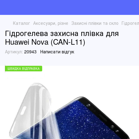
Каталог
Аксесуари, різне
Захисні плівки та скло
Гідроге
Гідрогелева захисна плівка для
Huawei Nova (CAN-L11)
Артикул:
20943
Написати відгук
ШВИДКА ВІДПРАВКА