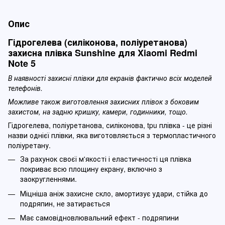
Опис
Гідрогелева (силіконова, поліуретанова)
захисна плівка Sunshine для Xiaomi Redmi
Note 5
В наявності захисні плівки для екранів фактично всіх моделей
телефонів.
Можливе також виготовлення захисних плівок з боковим
захистом, на задню кришку, камери, годинники, тощо.
Гідрогелева, поліуретанова, силіконова, tpu плівка - це різні
назви однієї плівки, яка виготовляється з термопластичного
поліуретану.
За рахунок своєї м'якості і еластичності ця плівка
покриває всю площину екрану, включно з
заокругленнями.
Міцніша аніж захисне скло, амортизує удари, стійка до
подряпин, не затирається
Має самовідновлювальний ефект - подряпини