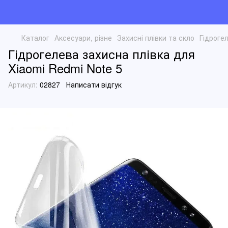
Каталог
Аксесуари, різне
Захисні плівки та скло
Гідроге
Гідрогелева захисна плівка для
Xiaomi Redmi Note 5
Артикул:
02827
Написати відгук