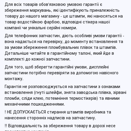
Для всіх товарів обов'язковою умовою гарантії є
збереження маркувань, які ідентифікують приналежність
товару до нашого магазину - це штампи, які наносяться на
товар водостійкою фарбою, відповідні стікера нашої
компанії чи унікальні серійні номери.
Для телефонних запчастин, діють особливі умови гарантії -
вона надається на перевірку, до моменту встановлення та
за умови збереження пломбувальних плівок та штампів.
Детальніше читайте в гарантійному талоні, який йде в
комплекті до кожної запчастини.
Для того, щоб зберегти гарантійні умови, дисплейні
запчастини потрібно перевіряти за допомогою навісного
монтажу.
Гарантія не розповсюджується на запчастини з ознаками
встановлення (гнуті шлейфи, знята заводська плівка, зірвані
пломби, сліди клею, потемніння термостікерів) та явними
механічними пошкодженнями.
! НЕ ДОПУСКАЄТЬСЯ стирання штампів виробника та
нанесення сторонніх надписів на запчастину.
!! Відповідальність за збереження товару в дорозі несе