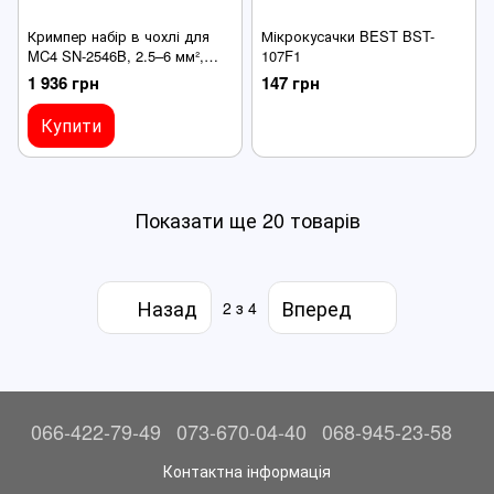
Кримпер набір в чохлі для
Мікрокусачки BEST BST-
MC4 SN-2546B, 2.5–6 мм²,
107F1
ключі та конектори для
1 936 грн
147 грн
сонячного кабелю
Купити
Показати ще 20 товарів
Назад
Вперед
2
з 4
066-422-79-49
073-670-04-40
068-945-23-58
Контактна інформація