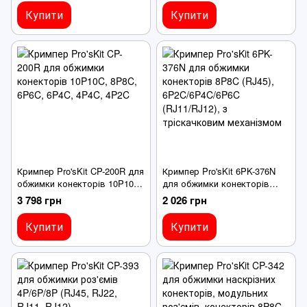
Купити
Купити
Кримпер Pro'sKit CP-200R для
Кримпер Pro'sKit 6PK-376N
обжимки конекторів 10P10C,
для обжимки конекторів
8P8C, 6P6C, 6P4C, 4P4C,
8P8C (RJ45), 6P2C/6P4C/6P6C
3 798 грн
2 026 грн
4P2C
(RJ11/RJ12), з тріскачковим
механізмом
Купити
Купити