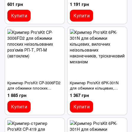
гайкових клем 0,5-6,0 мм², 22-
матриці, вуглецева сталь
601 грн
1 191 грн
10 AWG
Купити
Купити
Кримпер Pro'sKit CP-3006FD2
Кримпер Pro'sKit 6PK-301N
для обжимки плоских
для обжимки кільцевих,
неізольованих роз'ємів РП-Т,
вилочних неізольованих
1 885 грн
1 367 грн
РП-М (автоклем)
наконечників, тріскачковий
механізм
Купити
Купити