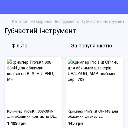
Каталог
Радіоринок
Інструменти
Губчастий інструмент
Губчастий інструмент
Фільтр
За популярністю
Кримпер Pro'sKit 608-384N
Кримпер Pro'sKit CP-148 для
для обжимки контактів BLS,
обжимки штекерів
HU, PHU, MF
UR/UY/UG, AMP, роз'ємів
1 409 грн
445 грн
серії 709