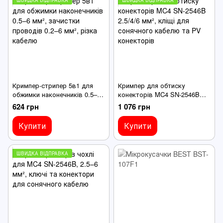
Кримпер-стрипер 5в1 для
Кримпер для обтиску
обжимки наконечників 0.5–6
конекторів MC4 SN-2546B
мм², зачистки проводів 0.2–6
2.5/4/6 мм², кліщі для
624 грн
1 076 грн
мм², різка кабелю
сонячного кабелю та PV
конекторів
Купити
Купити
ШВИДКА ВІДПРАВКА