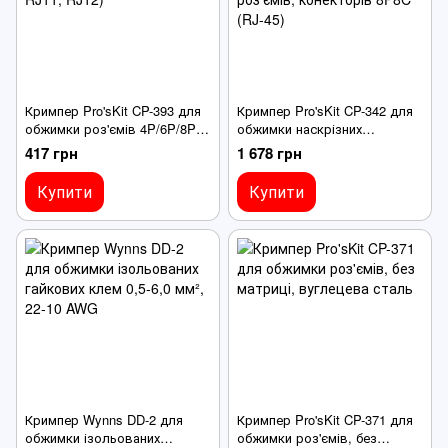
Кримпер Pro'sKit CP-393 для
Кримпер Pro'sKit CP-342 для
обжимки роз'ємів 4P/6P/8P
обжимки наскрізних
(RJ45, RJ22, RJ11, RJ12)
конекторів, модульних
417 грн
1 678 грн
роз'ємів, конекторів 8P8C
(RJ-45)
Купити
Купити
Кримпер Wynns DD-2 для
Кримпер Pro'sKit CP-371 для
обжимки ізольованих
обжимки роз'ємів, без