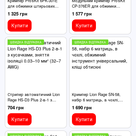
Кримпер Pro'sKit 6PK-301E
Модульний кримпер Pro'sKit
для обжимки штирьових
CP-376ER для обжимки
втулкових наконечників,
роз'ємів 8P8C/RJ45,
1 325 грн
1 577 грн
довжина 220 мм
6P2C/6P4C/6P6C, RJ11/RJ12
Купити
Купити
ШВИДКА ВІДПРАВКА
ШВИДКА ВІДПРАВКА
Стрипер автоматичний Lion
Кримпер Lion Rage SN-58,
Rage HS-D3 Plus 2-в-1 з
набір 6 матриць, в чохлі,
кусачками, зняття ізоляції
обжимний інструмент
704 грн
1 690 грн
0.03–10 мм² (32–7 AWG)
універсальний, кліщі обтискні
Купити
Купити
ШВИДКА ВІДПРАВКА
ШВИДКА ВІДПРАВКА