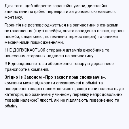
Для того, щоб зберегти гарантійні умови, дисплейні
запчастини потрібно перевіряти за допомогою навісного
монтажу.
Гарантія не розповсюджується на запчастини з ознаками
встановлення (гнуті шлейфи, знята заводська плівка, зірвані
пломби, сліди клею, потемніння термостікерів) та явними
механічними пошкодженнями.
! НЕ ДОПУСКАЄТЬСЯ стирання штампів виробника та
нанесення сторонніх надписів на запчастину.
!! Відповідальність за збереження товару в дорозі несе
транспортна компанія.
Згідно із Законом
«Про захист прав споживачів»
,
компанія може відмовити споживачеві в обміні та
поверненні товарів належної якості, якщо вони належать до
категорій, що зазначені у чинному п
ереліку непродовольчих
товарів належної якості, які не підлягають поверненню та
обміну
.