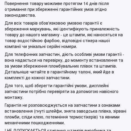
Повернення товару можливе протягом 14 днів після
отримання при збереженні гарантійних умов згідно
законодавства.
Для всіх товарів обов'язковою умовою гарантії є
збереження маркувань, які ідентифікують приналежність
товару до нашого магазину - це штампи, які наносяться на
товар водостійкою фарбою, відповідні стікера нашої
компанії чи унікальні серійні номери.
Для телефонних запчастин, діють особливі умови гарантії -
вона надається на перевірку, до моменту встановлення та
за умови збереження пломбувальних плівок та штампів.
Детальніше читайте в гарантійному талоні, який йде в
комплекті до кожної запчастини.
Для того, щоб зберегти гарантійні умови, дисплейні
запчастини потрібно перевіряти за допомогою навісного
монтажу.
Гарантія не розповсюджується на запчастини з ознаками
встановлення (гнуті шлейфи, знята заводська плівка, зірвані
пломби, сліди клею, потемніння термостікерів) та явними
механічними пошкодженнями.
! НЕ ДОПУСКАЄТЬСЯ стирання штампів виробника та