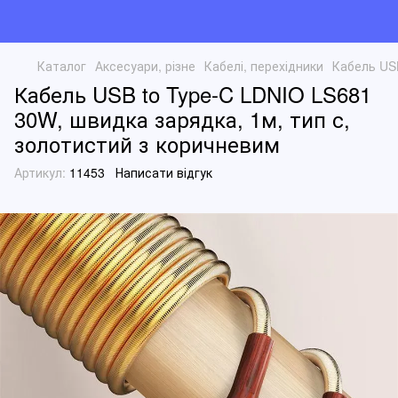
Каталог
Аксесуари, різне
Кабелі, перехідники
Кабель USB
Кабель USB to Type-C LDNIO LS681
30W, швидка зарядка, 1м, тип с,
золотистий з коричневим
Артикул:
11453
Написати відгук