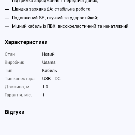
Підтримка заряджання + передача даних;
Швидка зарядка 2А; стабільна робота;
Подовжений SR, гнучкий та ударостійкий;
Міцний кабель із ПВХ, високоеластичний та ненатяжний.
Характеристики
Стан
Новий
Виробник
Usams
Тип
Кабель
Тип конектора
USB - DC
Довжина, м
1.0
Гарантія, міс.
1
Відгуки