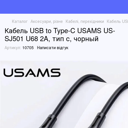
Каталог
Аксесуари, різне
Кабелі, перехідники
Кабель USB
Кабель USB to Type-C USAMS US-
SJ501 U68 2A, тип с, чорный
Артикул:
10705
Написати відгук