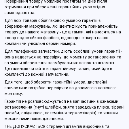
Повернення товару можливе протягом 14 днів після
отримання при збереженні гарантійних умов згідно
законодавства.
Для всіх товарів обов'язковою умовою гарантії є
збереження маркувань, які ідентифікують приналежність
товару до нашого магазину - це штампи, які наносяться на
товар водостійкою фарбою, відповідні стікера нашої
компанії чи унікальні серійні номери.
Для телефонних запчастин, діють особливі умови гарантії -
вона надається на перевірку, до моменту встановлення та
за умови збереження пломбувальних плівок та штампів.
Детальніше читайте в гарантійному талоні, який йде в
комплекті до кожної запчастини.
Для того, щоб зберегти гарантійні умови, дисплейні
запчастини потрібно перевіряти за допомогою навісного
монтажу.
Гарантія не розповсюджується на запчастини з ознаками
встановлення (гнуті шлейфи, знята заводська плівка, зірвані
пломби, сліди клею, потемніння термостікерів) та явними
механічними пошкодженнями.
! НЕ ДОПУСКАЄТЬСЯ стирання штампів виробника та