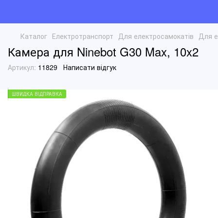
Каталог
Електротранспорт
Для електросамокатів
Для е
Камера для Ninebot G30 Max, 10x2
Артикул:
11829
Написати відгук
ШВИДКА ВІДПРАВКА