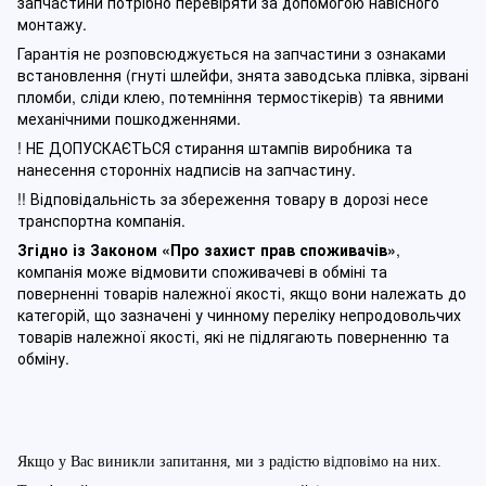
запчастини потрібно перевіряти за допомогою навісного
монтажу.
Гарантія не розповсюджується на запчастини з ознаками
встановлення (гнуті шлейфи, знята заводська плівка, зірвані
пломби, сліди клею, потемніння термостікерів) та явними
механічними пошкодженнями.
! НЕ ДОПУСКАЄТЬСЯ стирання штампів виробника та
нанесення сторонніх надписів на запчастину.
!! Відповідальність за збереження товару в дорозі несе
транспортна компанія.
Згідно із Законом
«Про захист прав споживачів»
,
компанія може відмовити споживачеві в обміні та
поверненні товарів належної якості, якщо вони належать до
категорій, що зазначені у чинному п
ереліку непродовольчих
товарів належної якості, які не підлягають поверненню та
обміну
.
Якщо у Вас виникли запитання, ми з радістю відповімо на них.