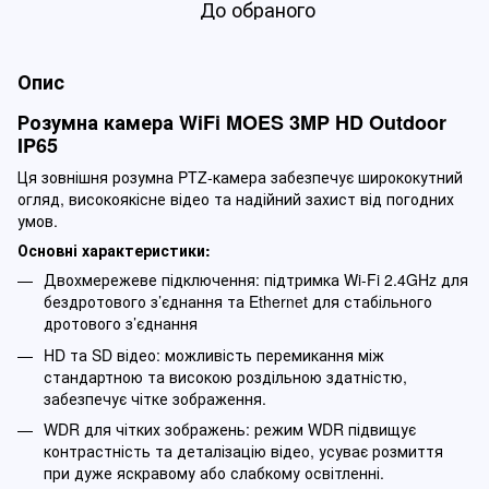
До обраного
Опис
Розумна камера WiFi MOES 3MP HD Outdoor
IP65
Ця зовнішня розумна PTZ-камера забезпечує ширококутний
огляд, високоякісне відео та надійний захист від погодних
умов.
Основні характеристики:
Двохмережеве підключення: підтримка Wi-Fi 2.4GHz для
бездротового з’єднання та Ethernet для стабільного
дротового з’єднання
HD та SD відео: можливість перемикання між
стандартною та високою роздільною здатністю,
забезпечує чітке зображення.
WDR для чітких зображень: режим WDR підвищує
контрастність та деталізацію відео, усуває розмиття
при дуже яскравому або слабкому освітленні.