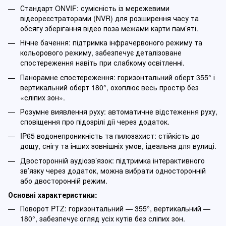
Стандарт ONVIF: сумісність із мережевими
відеореєстраторами (NVR) для розширення часу та
обсягу зберігання відео поза межами карти пам’яті.
Нічне бачення: підтримка інфрачервоного режиму та
кольорового режиму, забезпечує деталізоване
спостереження навіть при слабкому освітленні.
Панорамне спостереження: горизонтальний оберт 355° і
вертикальний оберт 180°, охоплює весь простір без
«сліпих зон».
Розумне виявлення руху: автоматичне відстеження руху,
сповіщення про підозрілі дії через додаток.
IP65 водонепроникність та пилозахист: стійкість до
дощу, снігу та інших зовнішніх умов, ідеальна для вулиці.
Двосторонній аудіозв’язок: підтримка інтерактивного
зв’язку через додаток, можна вибрати односторонній
або двосторонній режим.
Основні характеристики:
Поворот PTZ: горизонтальний — 355°, вертикальний —
180°, забезпечує огляд усіх кутів без сліпих зон.