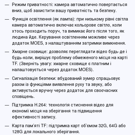
Режим приватності: камера автоматично повертається
вниз, щоб захистити вашу приватність та безпеку.
Функція освітлення (як лампа): при низькому рівні світла
камера автоматично включає кольорове світло, коли
хтось проходить поруч, та вимикає його після того, як
людина йде. Керування освітленням можливе через
додаток MOES, з налаштуванням затримки вимкнення.
Хмарне сховище: дозволяє переглядати відео будь-де і
будь-коли, вирішує проблему обмеженого місця на карті
TF. (Зверніть увагу: хмарне сховище є платним і
налаштовується через додаток MOES).
Сигналізація безпеки: вбудований зумер спрацьовує
разом із функціями виявлення руху та звуку, або
активується вручну через додаток для своєчасних
сповіщень.
Підтримка H.264: технологія стиснення відео для
економії місця на зберігання та підвищення
ефективності запису.
Карта пам’яті TF: підтримка карт об’ємом 32G, 64G або
128G для локального зберігання.