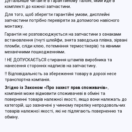
Детальніше читайте в гарантійному талоні, який йде в
комплекті до кожної запчастини.
Для того, щоб зберегти гарантійні умови, дисплейні
запчастини потрібно перевіряти за допомогою навісного
монтажу.
Гарантія не розповсюджується на запчастини з ознаками
встановлення (гнуті шлейфи, знята заводська плівка, зірвані
пломби, сліди клею, потемніння термостікерів) та явними
механічними пошкодженнями.
! НЕ ДОПУСКАЄТЬСЯ стирання штампів виробника та
нанесення сторонніх надписів на запчастину.
!! Відповідальність за збереження товару в дорозі несе
транспортна компанія.
Згідно із Законом
«Про захист прав споживачів»
,
компанія може відмовити споживачеві в обміні та
поверненні товарів належної якості, якщо вони належать до
категорій, що зазначені у чинному п
ереліку непродовольчих
товарів належної якості, які не підлягають поверненню та
обміну
.