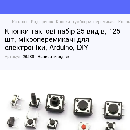
Каталог
Радіоринок
Кнопки, тумблери, перемикачі
Кнопк
Кнопки тактові набір 25 видів, 125
шт, мікроперемикачі для
електроніки, Arduino, DIY
Артикул:
26286
Написати відгук