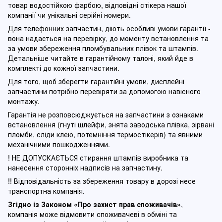
товар водостійкою фарбою, відповідні стікера нашої
компанії чи унікальні серійні номери.
Для телефонних запчастин, діють особливі умови гарантії -
вона надається на перевірку, до моменту встановлення та
за умови збереження пломбувальних плівок та штампів.
Детальніше читайте в гарантійному талоні, який йде в
комплекті до кожної запчастини.
Для того, щоб зберегти гарантійні умови, дисплейні
запчастини потрібно перевіряти за допомогою навісного
монтажу.
Гарантія не розповсюджується на запчастини з ознаками
встановлення (гнуті шлейфи, знята заводська плівка, зірвані
пломби, сліди клею, потемніння термостікерів) та явними
механічними пошкодженнями.
! НЕ ДОПУСКАЄТЬСЯ стирання штампів виробника та
нанесення сторонніх надписів на запчастину.
!! Відповідальність за збереження товару в дорозі несе
транспортна компанія.
Згідно із Законом
«Про захист прав споживачів»
,
компанія може відмовити споживачеві в обміні та