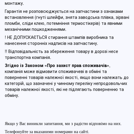
монтажу.
Гарантія не розповсюджується на запчастини з ознаками
встановлення (гнуті шлейфи, знята заводська плівка, зірвані
пломби, сліди клею, потемніння термостікерів) та явними
механічними пошкодженнями.
! НЕ ДОПУСКАЄТЬСЯ стирання штампів виробника та
нанесення сторонніх надписів на запчастину.
!! Відповідальність за збереження товару в дорозі несе
транспортна компанія.
Згідно із Законом
«Про захист прав споживачів»
,
компанія може відмовити споживачеві в обміні та
поверненні товарів належної якості, якщо вони належать до
категорій, що зазначені у чинному п
ереліку непродовольчих
товарів належної якості, які не підлягають поверненню та
обміну
.
Якщо у Вас виникли запитання, ми з радістю відповімо на них.
Телефонуйте за вказаними номерами на сайті.