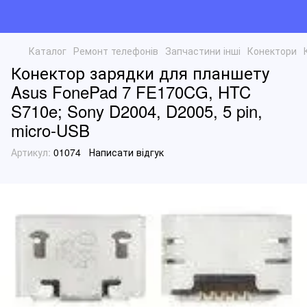
Каталог
Ремонт телефонів
Запчастини інші
Конектори
Конектор зарядки для планшету
Asus FonePad 7 FE170CG, HTC
S710e; Sony D2004, D2005, 5 pin,
micro-USB
Артикул:
01074
Написати відгук