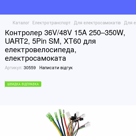
Каталог
Електротранспорт
Для електросамокатів
Для е
Контролер 36V/48V 15A 250–350W,
UART2, 5Pin SM, XT60 для
електровелосипеда,
електросамоката
Артикул:
30559
Написати відгук
ШВИДКА ВІДПРАВКА