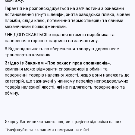
Гарантія не розповсюджується на запчастини з ознаками
встановлення (гнуті шлейфи, знята заводська плівка, зірвані
пломби, сліди клею, потемніння термостікерів) та явними
механічними пошкодженнями.
! НЕ ДОПУСКАЄТЬСЯ стирання штампів виробника та
нанесення сторонніх надписів на запчастину.
!! Відповідальність за збереження товару в дорозі несе
транспортна компанія.
Згідно із Законом
«Про захист прав споживачів»
,
компанія може відмовити споживачеві в обміні та
поверненні товарів належної якості, якщо вони належать до
категорій, що зазначені у чинному п
ереліку непродовольчих
товарів належної якості, які не підлягають поверненню та
обміну
.
Якщо у Вас виникли запитання, ми з радістю відповімо на них.
Телефонуйте за вказаними номерами на сайті.