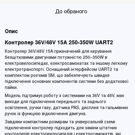
До обраного
Опис
Контролер 36V/48V 15A 250-350W UART2
Контролер 36V/48V 15A призначений для керування
безщітковими двигунами потужністю 250–350W в
електровелосипедах, електросамокатах та іншому легкому
електротранспорті. Оснащений інтерфейсом UART2 та
комплектом роз'ємів SM, що забезпечують швидке
підключення основних компонентів системи без додаткової
пайки.
Модель підтримує роботу з системами на 36V та 48V, має
виходи для підключення переднього та заднього
освітлення, ручки газу, датчика PAS, дисплея та гальмівних
ручок із функцією відключення двигуна.
Завдяки компактним розмірам та універсальній схемі
підключення контролер підходить для заміни штатних
контролерів електровелосипедів і електросамокатів, які