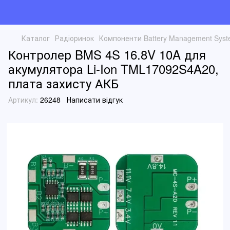
Каталог
Радіоринок
Компоненти Battery Management Sys
Контролер BMS 4S 16.8V 10A для
акумулятора Li-Ion TML17092S4A20,
плата захисту АКБ
Артикул:
26248
Написати відгук