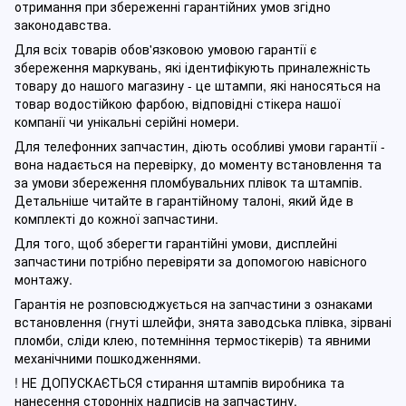
отримання при збереженні гарантійних умов згідно
законодавства.
Для всіх товарів обов'язковою умовою гарантії є
збереження маркувань, які ідентифікують приналежність
товару до нашого магазину - це штампи, які наносяться на
товар водостійкою фарбою, відповідні стікера нашої
компанії чи унікальні серійні номери.
Для телефонних запчастин, діють особливі умови гарантії -
вона надається на перевірку, до моменту встановлення та
за умови збереження пломбувальних плівок та штампів.
Детальніше читайте в гарантійному талоні, який йде в
комплекті до кожної запчастини.
Для того, щоб зберегти гарантійні умови, дисплейні
запчастини потрібно перевіряти за допомогою навісного
монтажу.
Гарантія не розповсюджується на запчастини з ознаками
встановлення (гнуті шлейфи, знята заводська плівка, зірвані
пломби, сліди клею, потемніння термостікерів) та явними
механічними пошкодженнями.
! НЕ ДОПУСКАЄТЬСЯ стирання штампів виробника та
нанесення сторонніх надписів на запчастину.