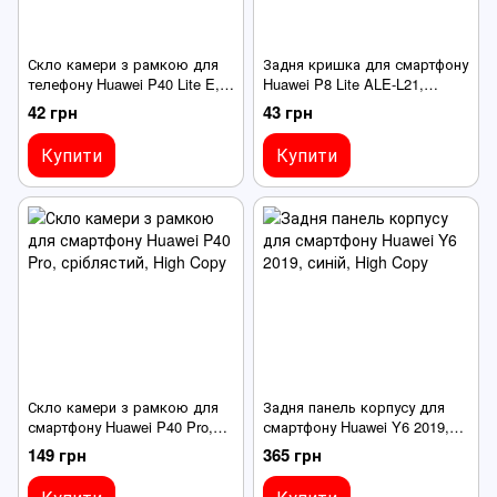
Скло камери з рамкою для
Задня кришка для смартфону
телефону Huawei P40 Lite E,
Huawei P8 Lite ALE-L21,
чорне
золотистого кольору
42 грн
43 грн
Купити
Купити
Скло камери з рамкою для
Задня панель корпусу для
смартфону Huawei P40 Pro,
смартфону Huawei Y6 2019,
сріблястий
синій
149 грн
365 грн