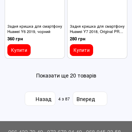
Задня кришка для смартфону
Задня кришка для смартфону
Huawei Y6 2019, чорний
Huawei Y7 2018, Original PRC
чорний
360 грн
280 грн
Купити
Купити
Показати ще 20 товарів
Назад
Вперед
4
з 87
066-422-79-49
073-670-04-40
068-945-23-58