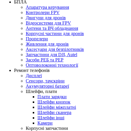
БПЛА
Апаратура керування
Контролери FPV
Двигуни для дронів
Відеосистеми для FPV
Антени та ВЧ обладнання
Корпусні частини для дронів
Пропелери
Живлення для дронів
Аксесуари для безпілотників
Запчастини для DJI, Autel
Засоби РЕБ та РЕР
Оптоволоконні технології
Ремонт телефонів
Дисплеї
Сенсори, тачскріни
Акумуляторні батареї
Шлейфи, плати
Плати зарядки
Шлейфи кнопок
Шлейфи міжплатні
Шлейфи сканера
Шлейфи інші
Камери
Корпусні запчастини