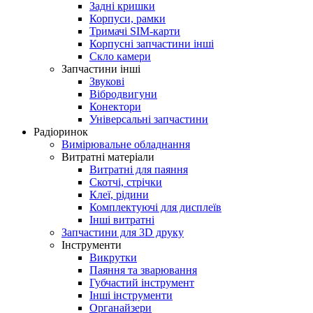
Задні кришки
Корпуси, рамки
Тримачі SIM-карти
Корпусні запчастини інші
Скло камери
Запчастини інші
Звукові
Вібродвигуни
Конектори
Універсальні запчастини
Радіоринок
Вимірювальне обладнання
Витратні матеріали
Витратні для паяння
Скотчі, стрічки
Клеї, рідини
Комплектуючі для дисплеїв
Інші витратні
Запчастини для 3D друку
Інструменти
Викрутки
Паяння та зварювання
Губчастий інструмент
Інші інструменти
Органайзери