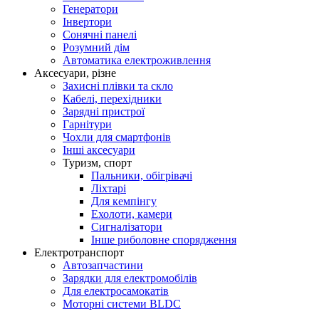
Генератори
Інвертори
Сонячні панелі
Розумний дім
Автоматика електроживлення
Аксесуари, різне
Захисні плівки та скло
Кабелі, перехідники
Зарядні пристрої
Гарнітури
Чохли для смартфонів
Інші аксесуари
Туризм, спорт
Пальники, обігрівачі
Ліхтарі
Для кемпінгу
Ехолоти, камери
Сигналізатори
Інше риболовне спорядження
Електротранспорт
Автозапчастини
Зарядки для електромобілів
Для електросамокатів
Моторні системи BLDC