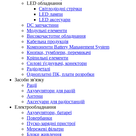
LED обладнання
Світлодіодні стрічки
LED лампи
LED аксесуари
DC запчастини
Модульні елементи
Високочастотне обладнання
Кабельна продукція
Компоненти Battery Management System
Кнопки, тумблери, перемикачі
Кріпильні елементи
Силові з'єднувачі, конектори
Радіодеталі
Одноплатні ПК, плати розробки
Засоби зв'язку
Рації
Акумулятори для рацій
Антени
Аксесуари для радіостанцій
Електрообладнання
Акумулятори, батареї
Повербанки
Пуско-зарядні пристрої
Мережеві фільтри
Блоки живлення