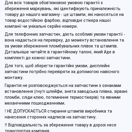
Для всіх товарів обов'язковою умовою гарантії є
збереження маркувань, які ідентифікують приналежність
товару до нашого магазину - це штампи, які наносяться на
товар водостійкою фарбою, відповідні стікера нашої
компанії чи унікальні серійні номери.
Для телефонних запчастин, діють особливі умови гарантії -
вона надається на перевірку, до моменту встановлення та
за умови збереження пломбувальних плівок та штампів.
Детальніше читайте в гарантійному талоні, який йде в
комплекті до кожної запчастини.
Для того, щоб зберегти гарантійні умови, дисплейні
запчастини потрібно перевіряти за допомогою навісного
монтажу.
Гарантія не розповсюджується на запчастини з ознаками
встановлення (гнуті шлейфи, знята заводська плівка, зірвані
пломби, сліди клею, потемніння термостікерів) та явними
механічними пошкодженнями.
! НЕ ДОПУСКАЄТЬСЯ стирання штампів виробника та
нанесення сторонніх надписів на запчастину.
!! Відповідальність за збереження товару в дорозі несе
транспортна компанія.